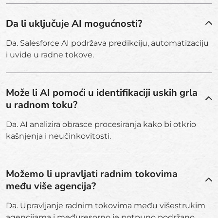
Da li uključuje AI mogućnosti?
Da. Salesforce AI podržava predikciju, automatizaciju
i uvide u radne tokove.
Može li AI pomoći u identifikaciji uskih grla
u radnom toku?
Da. AI analizira obrasce procesiranja kako bi otkrio
kašnjenja i neučinkovitosti.
Možemo li upravljati radnim tokovima
među više agencija?
Da. Upravljanje radnim tokovima među višestrukim
agencijama i međuresorno je potpuno podržano.