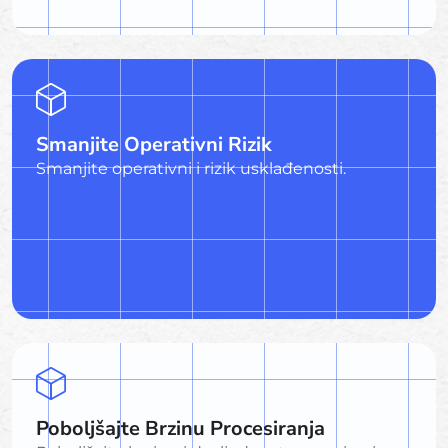
Smanjite Operativni Rizik
Smanjite operativni i rizik usklađenosti.
Poboljšajte Brzinu Procesiranja