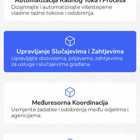
Automatizacija Radnog Toka i Procesa
Dizajnirajte i automatizirajte višestepene
vladine radne tokove i odobrenja.
Upravljanje Slučajevima i Zahtjevima
Upravljajte dozvolama, prijavama, zahtjevima
za usluge i slučajevima građana.
Međuresorna Koordinacija
Usmjerite zadatke i odobrenja među odjelima i
agencijama.