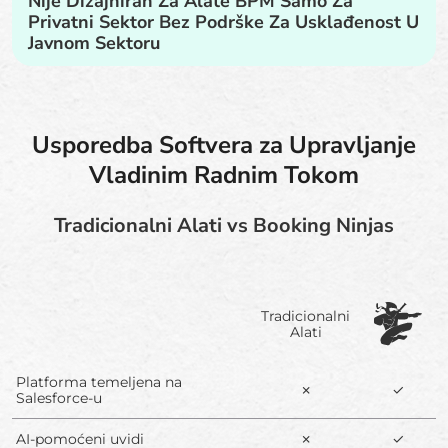
Nije Dizajniran Za Alate BPM Samo Za
Privatni Sektor Bez Podrške Za Usklađenost U
Javnom Sektoru
Usporedba Softvera za Upravljanje
Vladinim Radnim Tokom
Tradicionalni Alati vs Booking Ninjas
Tradicionalni
Alati
Platforma temeljena na
✗
✓
Salesforce-u
AI-pomoćeni uvidi
✗
✓