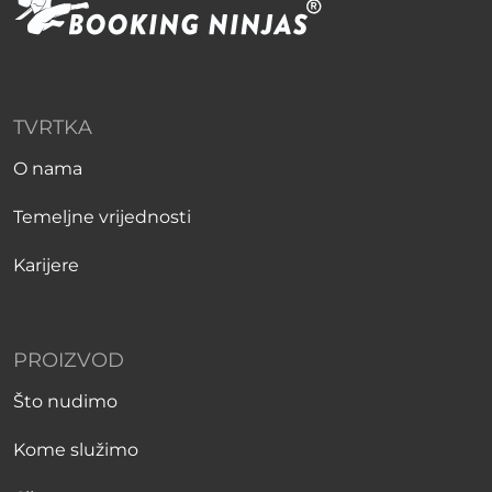
TVRTKA
O nama
Temeljne vrijednosti
Karijere
PROIZVOD
Što nudimo
Kome služimo