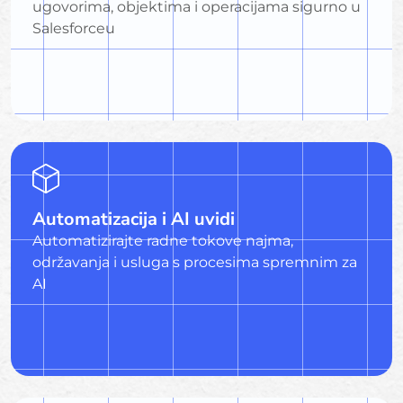
ugovorima, objektima i operacijama sigurno u
Salesforceu
Automatizacija i AI uvidi
Automatizirajte radne tokove najma,
održavanja i usluga s procesima spremnim za
AI