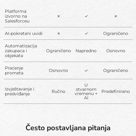
Platforma
izvorno na
✗
✓
✗
Salesforceu
AI-pokretani uvidi
✗
✓
Ograničeno
Automatizacija
zakupaca i
Ograničeno
Napredno
Osnovno
objekata
Praćenje
Osnovno
✓
Ograničeno
prometa
U
Izvještavanje i
stvarnom
Ručno
Predefinirano
vremenu +
predviđanje
AI
Često postavljana pitanja