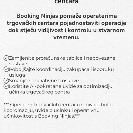
centara
Booking Ninjas pomaže operaterima
trgovačkih centara pojednostaviti operacije
dok stječu vidljivost i kontrolu u stvarnom
vremenu.
Zamijenite proračunske tablice i nepovezane
sustave
Poboljšajte koordinaciju zakupaca i isporuku
usluga
Smanjite operativne troškove
Koristite AI-pokretane uvide za optimizaciju
učinka trgovačkog centra
*** Operateri trgovačkih centara dobivaju bolju
koordinaciju, uvide o učinku i operativnu
učinkovitost s Booking Ninjas.***