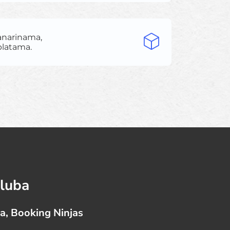
lanarinama,
platama.
kluba
a, Booking Ninjas