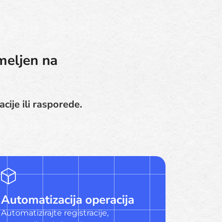
meljen na
cije ili rasporede.
Automatizacija operacija
Automatizirajte registracije,