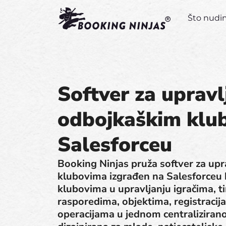
Što nud
Softver za upravl
odbojkaškim klu
Salesforceu
Booking Ninjas pruža softver za up
klubovima izgrađen na Salesforceu
klubovima u upravljanju igračima, t
rasporedima, objektima, registraci
operacijama u jednom centraliziran