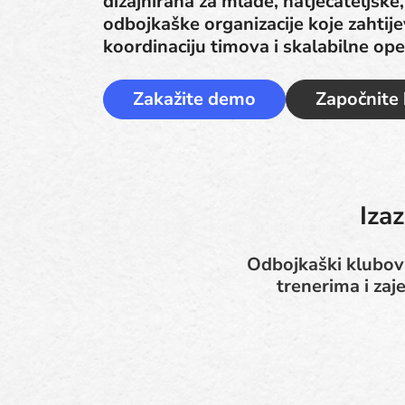
dizajnirana za mlade, natjecateljske
odbojkaške organizacije koje zahtij
koordinaciju timova i skalabilne oper
Zakažite demo
Započnite
Iza
Odbojkaški klubovi
trenerima i zaj