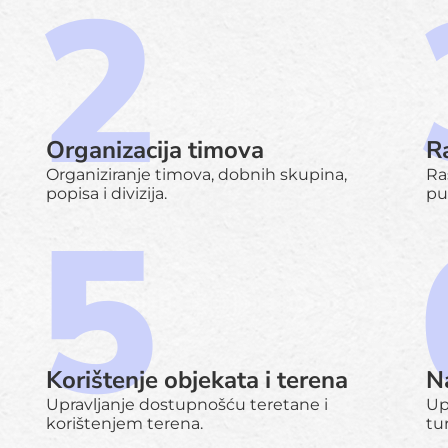
Organizacija timova
R
Organiziranje timova, dobnih skupina,
Ra
popisa i divizija.
pu
Korištenje objekata i terena
Na
Upravljanje dostupnošću teretane i
Up
korištenjem terena.
tu