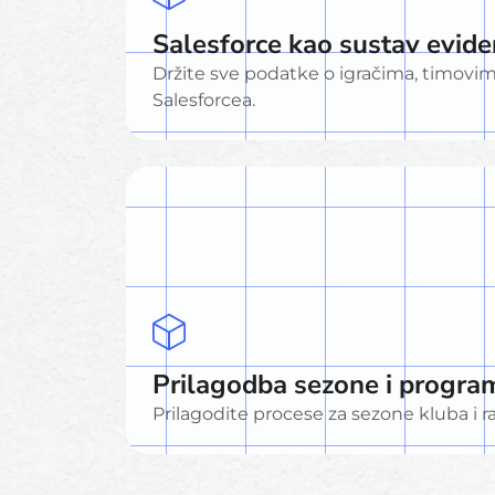
Salesforce kao sustav evide
Držite sve podatke o igračima, timovim
Salesforcea.
Prilagodba sezone i progra
Prilagodite procese za sezone kluba i r