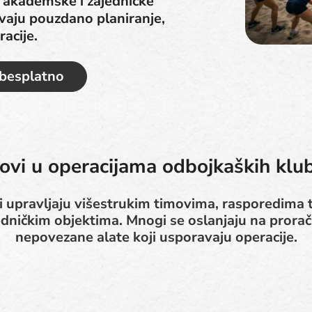
, akademske i zajedničke
evaju pouzdano planiranje,
acije.
 besplatno
zovi u operacijama odbojkaških klu
 upravljaju višestrukim timovima, rasporedima t
edničkim objektima. Mnogi se oslanjaju na proraču
nepovezane alate koji usporavaju operacije.