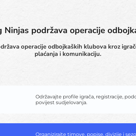
 Ninjas podržava operacije odbojk
država operacije odbojkaških klubova kroz igrače
plaćanja i komunikaciju.
Održavajte profile igrača, registracije, pod
povijest sudjelovanja.
Organizirajte timove, popise, divizije i se