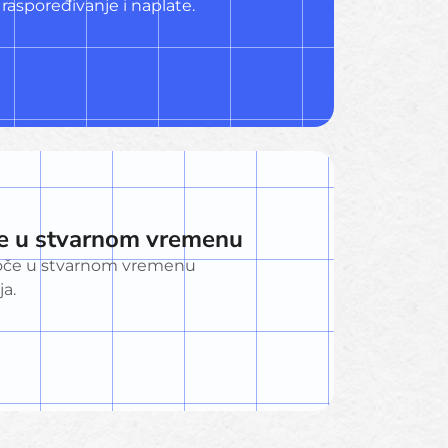
raspoređivanje i naplate.
če u stvarnom vremenu
ploče u stvarnom vremenu
a.