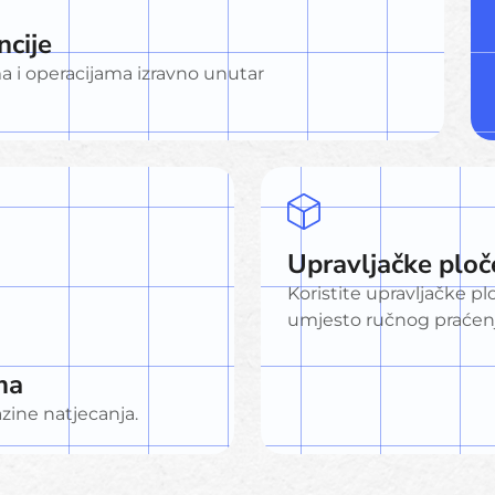
ncije
a i operacijama izravno unutar
Upravljačke plo
Koristite upravljačke 
umjesto ručnog praćenj
ma
azine natjecanja.