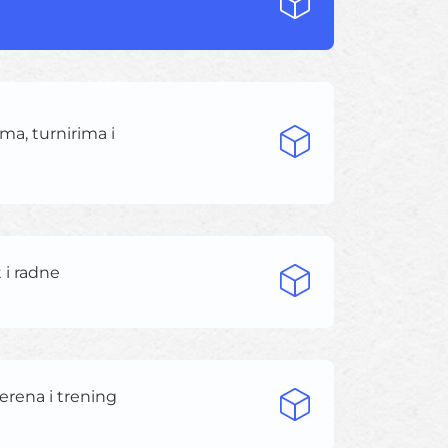
ma, turnirima i
 i radne
terena i trening