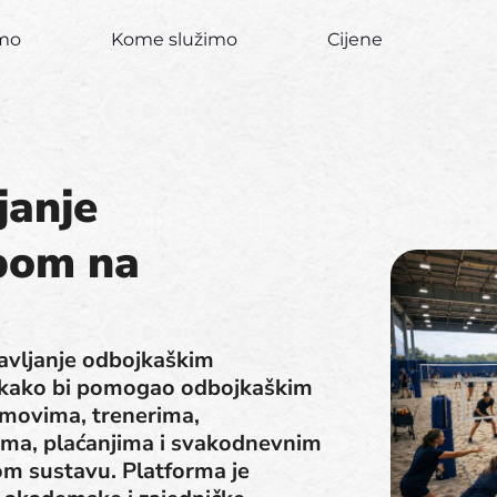
imo
Kome služimo
Cijene
janje
bom na
ravljanje odbojkaškim
 kako bi pomogao odbojkaškim
imovima, trenerima,
jama, plaćanjima i svakodnevnim
om sustavu. Platforma je