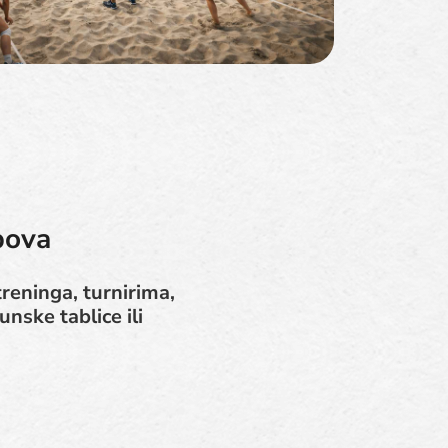
bova
reninga, turnirima,
nske tablice ili