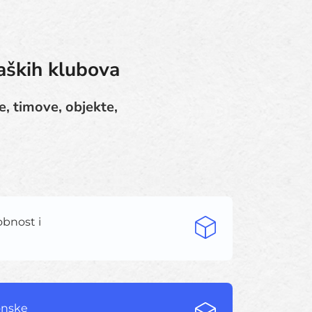
aških klubova
, timove, objekte,
obnost i
zonske