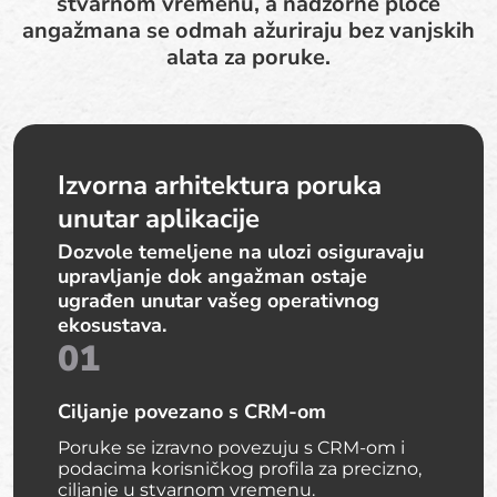
stvarnom vremenu, a nadzorne ploče
angažmana se odmah ažuriraju bez vanjskih
alata za poruke.
Izvorna arhitektura poruka
unutar aplikacije
Dozvole temeljene na ulozi osiguravaju
upravljanje dok angažman ostaje
ugrađen unutar vašeg operativnog
ekosustava.
01
Ciljanje povezano s CRM-om
Poruke se izravno povezuju s CRM-om i
podacima korisničkog profila za precizno,
ciljanje u stvarnom vremenu.