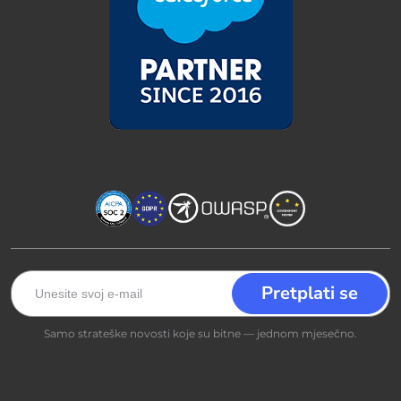
Samo strateške novosti koje su bitne — jednom mjesečno.