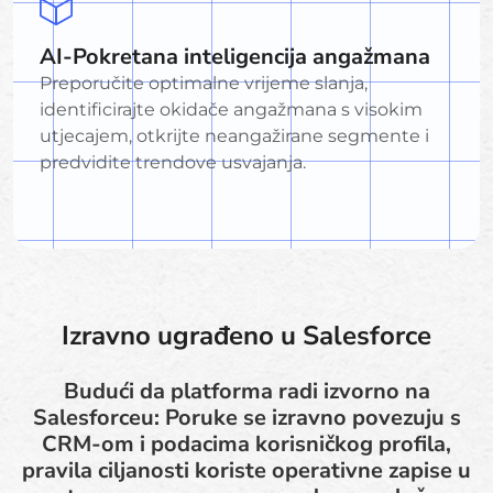
AI-Pokretana inteligencija angažmana
Preporučite optimalne vrijeme slanja,
identificirajte okidače angažmana s visokim
utjecajem, otkrijte neangažirane segmente i
predvidite trendove usvajanja.
Izravno ugrađeno u Salesforce
Budući da platforma radi izvorno na
Salesforceu: Poruke se izravno povezuju s
CRM-om i podacima korisničkog profila,
pravila ciljanosti koriste operativne zapise u