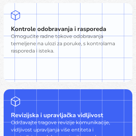
Kontrole odobravanja i rasporeda
Omogućite radne tokove odobravanja
temeljene na ulozi za poruke, s kontrolama
rasporeda i isteka.
Revizijska i upravljačka vidljivost
Održavajte tragove revizije komunikacije,
vidljivost upravljanja više entiteta i