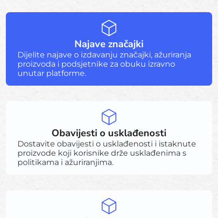
Najave značajki
Dijelite najave o izdavanju značajki, ažuriranja
proizvoda i podsjetnike za obuku izravno
unutar platforme.
Obavijesti o usklađenosti
Dostavite obavijesti o usklađenosti i istaknute
proizvode koji korisnike drže usklađenima s
politikama i ažuriranjima.