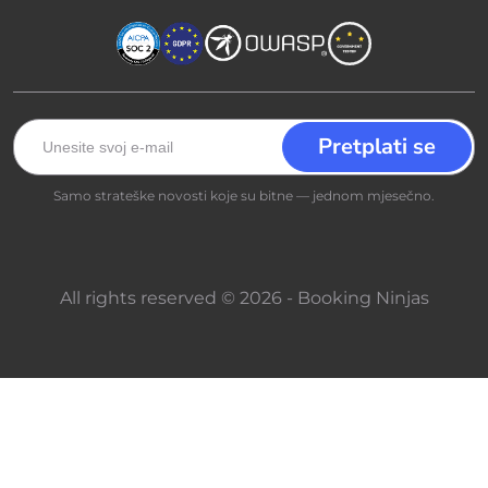
Samo strateške novosti koje su bitne — jednom mjesečno.
All rights reserved © 2026 - Booking Ninjas