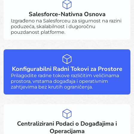
Salesforce-Nativna Osnova
Izgrađeno na Salesforceu za sigurnost na razini
poduzeća, skalabilnost i dugoročnu
pouzdanost platforme.
Konfigurabilni Radni Tokovi za Prostore
Prilagodite radne tokove različitim veličinama
prostora, vrstama događaja i operativnim
zahtjevima bez krutih ograničenja.
Centralizirani Podaci o Događajima i
Operacijama