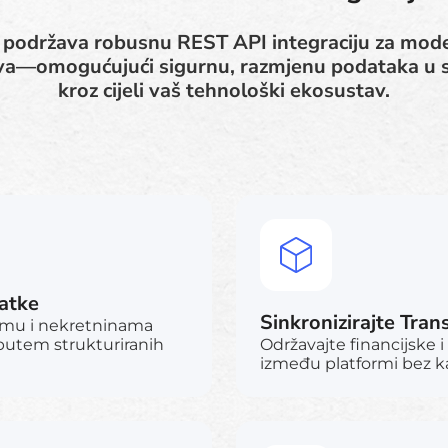
 podržava robusnu REST API integraciju za mode
va—omogućujući sigurnu, razmjenu podataka u
kroz cijeli vaš tehnološki ekosustav.
datke
Sinkronizirajte Tra
jmu i nekretninama
utem strukturiranih
Održavajte financijske 
između platformi bez kaš