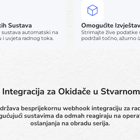
kih Sustava
Omogućite Izvješta
h sustava automatski na
Strimajte žive podatke u
i uvjeta radnog toka.
podržali točno, ažurno 
Integracija za Okidače u Stvarno
država besprijekornu webhook integraciju za r
ujući sustavima da odmah reagiraju na opera
oslanjanja na obradu serija.