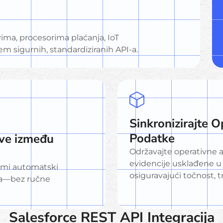
ima, procesorima plaćanja, IoT
 sigurnih, standardiziranih API-a.
Sinkronizirajte O
Podatke
ove između
Održavajte operativne ak
evidencije usklađene
rmi automatski
osiguravajući točnost, t
ija—bez ručne
Salesforce REST API Integracija