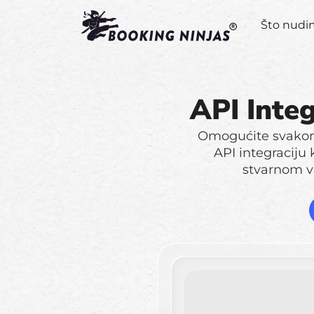
Što nud
API Integ
Omogućite svakom 
API integraciju 
stvarnom v