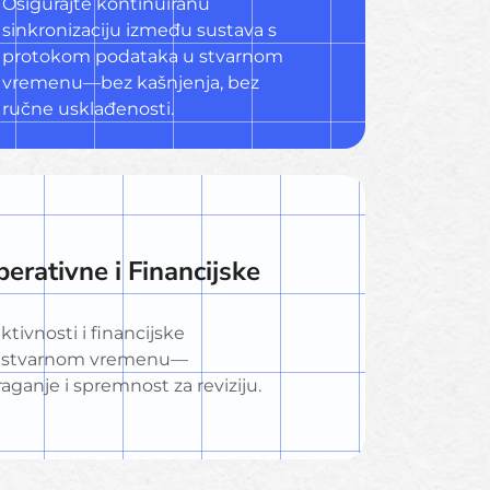
Osigurajte kontinuiranu
sinkronizaciju između sustava s
protokom podataka u stvarnom
vremenu—bez kašnjenja, bez
ručne usklađenosti.
perativne i Financijske
tivnosti i financijske
 u stvarnom vremenu—
raganje i spremnost za reviziju.