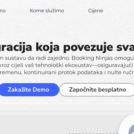
imo
Kome služimo
Cijene
racija koja povezuje sv
sustavu da radi zajedno. Booking Ninjas omogu
kroz cijeli vaš tehnološki ekosustav—osiguravajući
remenu, kontinuirani protok podataka i nulte ručn
Zakažite Demo
Započnite besplatno