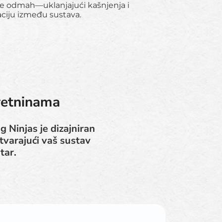
se odmah—uklanjajući kašnjenja i
ciju između sustava.
kretninama
g Ninjas je dizajniran
tvarajući vaš sustav
tar.