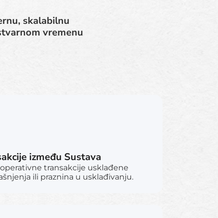
rnu, skalabilnu
 stvarnom vremenu
nsakcije između Sustava
i operativne transakcije usklađene
njenja ili praznina u usklađivanju.