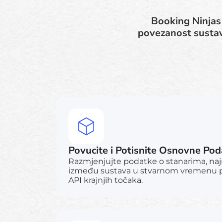
Booking Ninjas
povezanost susta
Povucite i Potisnite Osnovne Po
Razmjenjujte podatke o stanarima, na
između sustava u stvarnom vremenu p
API krajnjih točaka.