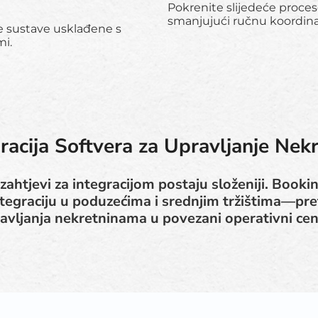
Pokrenite slijedeće proce
smanjujući ručnu koordina
ne sustave usklađene s
mi.
racija Softvera za Upravljanje Ne
 zahtjevi za integracijom postaju složeniji. Bookin
ntegraciju u poduzećima i srednjim tržištima—pre
avljanja nekretninama u povezani operativni cen