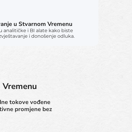
vanje u Stvarnom Vremenu
 analitičke i BI alate kako biste
izvještavanje i donošenje odluka.
m Vremenu
adne tokove vođene
tivne promjene bez