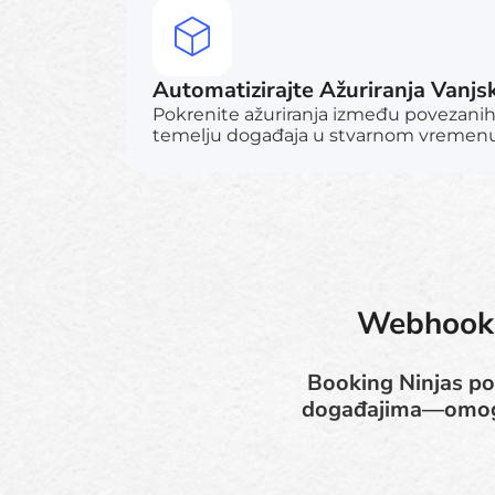
Automatizirajte Ažuriranja Vanjs
Pokrenite ažuriranja između povezani
temelju događaja u stvarnom vremenu 
Webhook 
Booking Ninjas po
događajima—omoguć