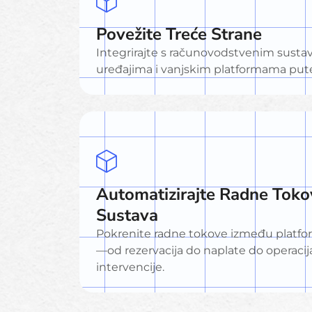
Povežite Treće Strane
Integrirajte s računovodstvenim sustav
uređajima i vanjskim platformama putem
Automatizirajte Radne Tok
Sustava
Pokrenite radne tokove između platfo
—od rezervacija do naplate do operac
intervencije.