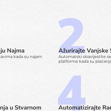
aju Najma
Ažurirajte Vanjske
stavima kada su najam
Automatski obavijestite rač
platforme kada su plaćanja
anja u Stvarnom
Automatizirajte R