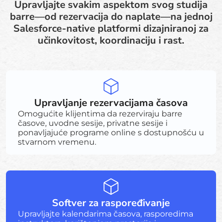
Upravljajte svakim aspektom svog studija
barre—od rezervacija do naplate—na jednoj
Salesforce-native platformi dizajniranoj za
učinkovitost, koordinaciju i rast.
Upravljanje rezervacijama časova
Omogućite klijentima da rezerviraju barre
časove, uvodne sesije, privatne sesije i
ponavljajuće programe online s dostupnošću u
stvarnom vremenu.
Softver za raspoređivanje
Upravljajte kalendarima časova, rasporedima