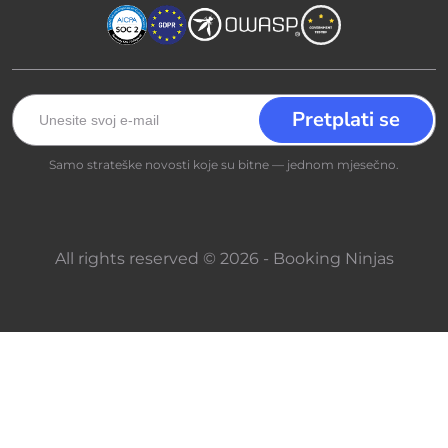
Samo strateške novosti koje su bitne — jednom mjesečno.
All rights reserved © 2026 - Booking Ninjas