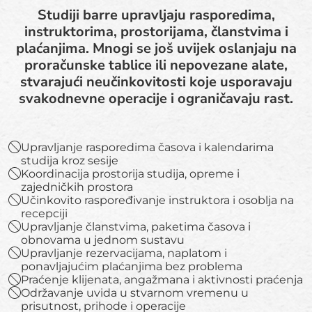
Studiji barre upravljaju rasporedima,
instruktorima, prostorijama, članstvima i
plaćanjima. Mnogi se još uvijek oslanjaju na
proračunske tablice ili nepovezane alate,
stvarajući neučinkovitosti koje usporavaju
svakodnevne operacije i ograničavaju rast.
Upravljanje rasporedima časova i kalendarima
studija kroz sesije
Koordinacija prostorija studija, opreme i
zajedničkih prostora
Učinkovito raspoređivanje instruktora i osoblja na
recepciji
Upravljanje članstvima, paketima časova i
obnovama u jednom sustavu
Upravljanje rezervacijama, naplatom i
ponavljajućim plaćanjima bez problema
Praćenje klijenata, angažmana i aktivnosti praćenja
Održavanje uvida u stvarnom vremenu u
prisutnost, prihode i operacije