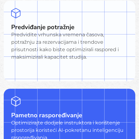
Predviđanje potražnje
Predvidite vrhunska vremena časova,
potražnju za rezervacijama i trendove
prisutnosti kako biste optimizirali raspored i
maksimizirali kapacitet studija.
Pametno raspoređivanje
Optimizirajte dodjele instruktora i korištenje
prostorija koristeći AI-pokretanu inteligenciju
raspoređivanja.