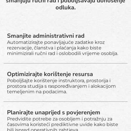
smanjuju ručni rad i poboljšavaju donošenje
odluka.
Smanjite administrativni rad
Automatizirajte ponavljajuće zadatke kroz
rezervacije, članstva i plaćanja kako biste
minimizirali ručni rad i oslobodili vrijeme osoblja.
Optimizirajte korištenje resursa
Poboljšajte korištenje instruktora, prostorija i
prostora studija s raspoređivanjem i alokacijom
temeljenim na podacima.
Planirajte unaprijed s povjerenjem
Predvidite potrebe za osobljem i potražnju za
časovima koristeći prediktivne uvide kako biste
bili ispred operativnih zahtjeva.