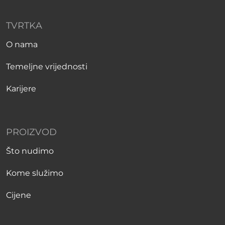
TVRTKA
O nama
Temeljne vrijednosti
Karijere
PROIZVOD
Što nudimo
Kome služimo
Cijene