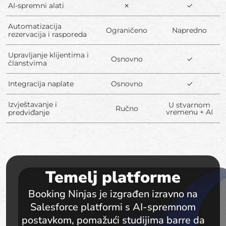
AI-spremni alati
✗
✓
Automatizacija
Ograničeno
Napredno
rezervacija i rasporeda
Upravljanje klijentima i
Osnovno
✓
članstvima
Integracija naplate
Osnovno
✓
Izvještavanje i
U stvarnom
Ručno
vremenu + AI
predviđanje
Temelj platforme
Booking Ninjas je izgrađen izravno na
Salesforce platformi s AI-spremnom
postavkom, pomažući studijima barre da