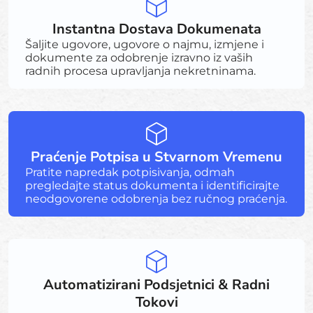
Instantna Dostava Dokumenata
Šaljite ugovore, ugovore o najmu, izmjene i
dokumente za odobrenje izravno iz vaših
radnih procesa upravljanja nekretninama.
Praćenje Potpisa u Stvarnom Vremenu
Pratite napredak potpisivanja, odmah
pregledajte status dokumenta i identificirajte
neodgovorene odobrenja bez ručnog praćenja.
Automatizirani Podsjetnici & Radni
Tokovi