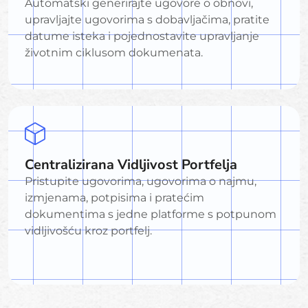
Automatski generirajte ugovore o obnovi,
upravljajte ugovorima s dobavljačima, pratite
datume isteka i pojednostavite upravljanje
životnim ciklusom dokumenata.
Centralizirana Vidljivost Portfelja
Pristupite ugovorima, ugovorima o najmu,
izmjenama, potpisima i pratećim
dokumentima s jedne platforme s potpunom
vidljivošću kroz portfelj.