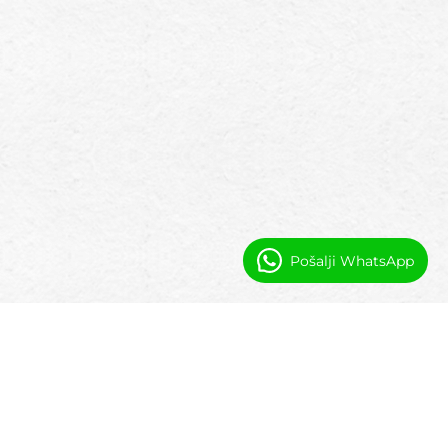
Pošalji WhatsApp
Često Postavljana Pitanja
Što je integracija upravljanja dokumentima
u upravljanju nekretninama?