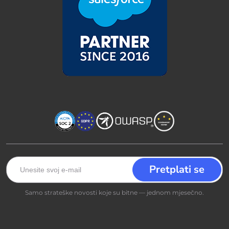
Samo strateške novosti koje su bitne — jednom mjesečno.