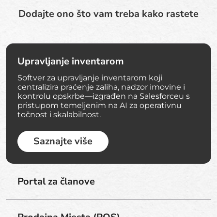
Dodajte ono što vam treba kako rastete
Upravljanje inventarom
Softver za upravljanje inventarom koji
centralizira praćenje zaliha, nadzor imovine i
kontrolu opskrbe—izgrađen na Salesforceu s
pristupom temeljenim na AI za operativnu
točnost i skalabilnost.
Saznajte više
Portal za članove