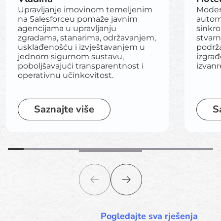
Upravljanje imovinom temeljenim
Modern
na Salesforceu pomaže javnim
autom
agencijama u upravljanju
sinkr
zgradama, stanarima, održavanjem,
stvar
usklađenošću i izvještavanjem u
podrž
jednom sigurnom sustavu,
izgrađ
poboljšavajući transparentnost i
izvanr
operativnu učinkovitost.
Saznajte više
S
Pogledajte sva rješenja