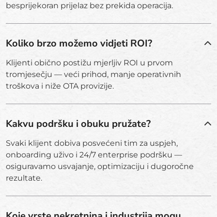
besprijekoran prijelaz bez prekida operacija.
Koliko brzo možemo vidjeti ROI?
Klijenti obično postižu mjerljiv ROI u prvom
tromjesečju — veći prihod, manje operativnih
troškova i niže OTA provizije.
Kakvu podršku i obuku pružate?
Svaki klijent dobiva posvećeni tim za uspjeh,
onboarding uživo i 24/7 enterprise podršku —
osiguravamo usvajanje, optimizaciju i dugoročne
rezultate.
Koje vrste nekretnina i industrija mogu