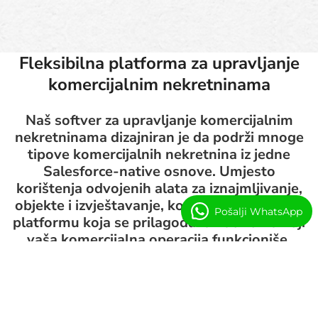
Fleksibilna platforma za upravljanje
komercijalnim nekretninama
Naš softver za upravljanje komercijalnim
nekretninama dizajniran je da podrži mnoge
tipove komercijalnih nekretnina iz jedne
Salesforce-native osnove. Umjesto
korištenja odvojenih alata za iznajmljivanje,
objekte i izvještavanje, konfigurišemo jednu
Pošalji WhatsApp
platformu koja se prilagođava načinu na koji
vaša komercijalna operacija funkcioniše.
Rješenja za komercijalne nekretnine koja
podržavamo: