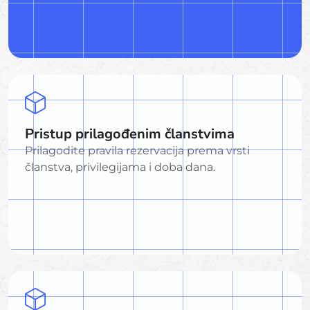
Pristup prilagođenim članstvima
Prilagodite pravila rezervacija prema vrsti
članstva, privilegijama i doba dana.