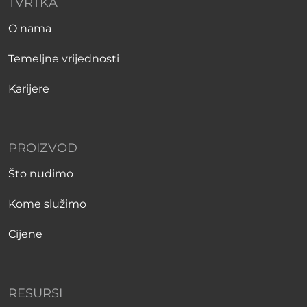
TVRTKA
O nama
Temeljne vrijednosti
Karijere
PROIZVOD
Što nudimo
Kome služimo
Cijene
RESURSI