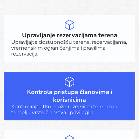
Upravljanje rezervacijama terena
Upravljajte dostupnošću terena, rezervacijama,
vremenskim ograničenjima i pravilima
rezervacija.
Kontrola pristupa članovima i
korisnicima
Kontrolirajte tko može rezervirati terene na
temelju vrste članstva i privilegija.