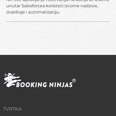
unutar Salesforcea koristeći izvorne nadzore,
izvještaje i automatizaciju.
TVRTKA