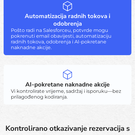
Automatizacija radnih tokova i
odobrenja
Pošto radi na Salesforceu, potvrde mogu
pokrenuti email obavijesti, automatizaciju
radnih tokova, odobrenja i AI-pokretane
naknadne akcije.
AI-pokretane naknadne akcije
Vi kontrolirate vrijeme, sadržaj i isporuku—bez
prilagođenog kodiranja.
Kontrolirano otkazivanje rezervacija s