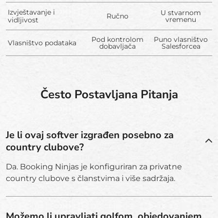
Izvještavanje i
U stvarnom
Ručno
vremenu
vidljivost
Pod kontrolom
Puno vlasništvo
Vlasništvo podataka
dobavljača
Salesforcea
Često Postavljana Pitanja
Je li ovaj softver izgrađen posebno za
country clubove?
Da. Booking Ninjas je konfiguriran za privatne
country clubove s članstvima i više sadržaja.
Možemo li upravljati golfom, objedovanjem