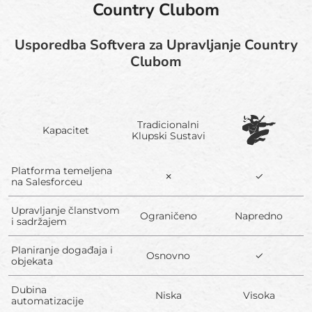
Country Clubom
Usporedba Softvera za Upravljanje Country
Clubom
Tradicionalni
Kapacitet
Klupski Sustavi
Platforma temeljena
✗
✓
na Salesforceu
Upravljanje članstvom
Ograničeno
Napredno
i sadržajem
Planiranje događaja i
Osnovno
✓
objekata
Dubina
Niska
Visoka
automatizacije