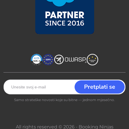
Samo strateške novosti koje su bitne — jednom mjesečno.
All rights reserved © 2026 - Booking Ninjas