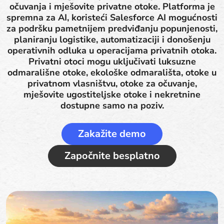
očuvanja i mješovite privatne otoke. Platforma je
spremna za AI, koristeći Salesforce AI mogućnosti
za podršku pametnijem predviđanju popunjenosti,
planiranju logistike, automatizaciji i donošenju
operativnih odluka u operacijama privatnih otoka.
Privatni otoci mogu uključivati luksuzne
odmarališne otoke, ekološke odmarališta, otoke u
privatnom vlasništvu, otoke za očuvanje,
mješovite ugostiteljske otoke i nekretnine
dostupne samo na poziv.
Zakažite demo
Započnite besplatno