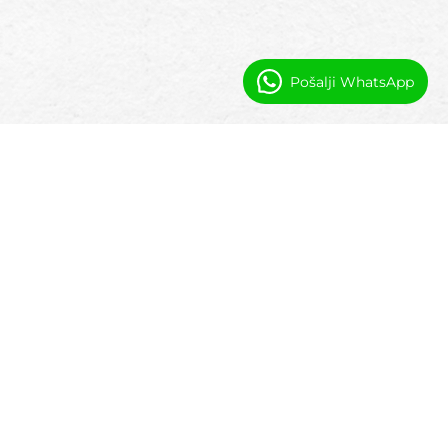
Pošalji WhatsApp
Zašto operateri privatnih otoka koriste
softver temeljen na Salesforceu +
spreman za AI
Mnoge operacije privatnih otoka oslanjaju se
na proračunske tablice ili nepovezane alate
za ugostiteljstvo.
Centralizirani podaci o otoku