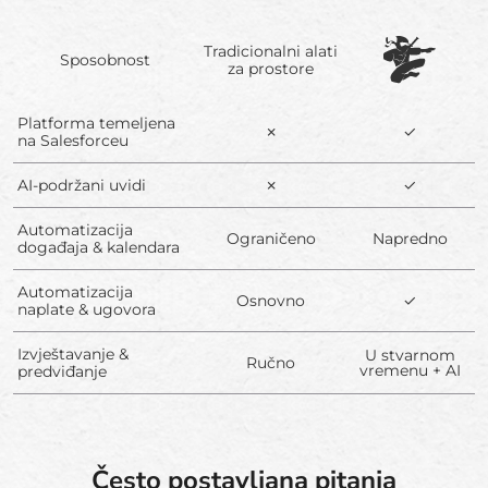
Tradicionalni alati
Sposobnost
za prostore
Platforma temeljena
✗
✓
na Salesforceu
AI-podržani uvidi
✗
✓
Automatizacija
Ograničeno
Napredno
događaja & kalendara
Automatizacija
Osnovno
✓
naplate & ugovora
Izvještavanje &
U stvarnom
Ručno
vremenu + AI
predviđanje
Često postavljana pitanja