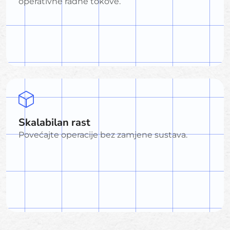
operativne radne tokove.
Skalabilan rast
Povećajte operacije bez zamjene sustava.