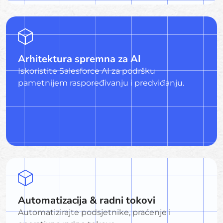
Arhitektura spremna za AI
Iskoristite Salesforce AI za podršku
pametnijem raspoređivanju i predviđanju.
Automatizacija & radni tokovi
Automatizirajte podsjetnike, praćenje i