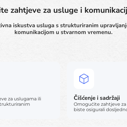
e zahtjeve za usluge i komunikacij
ivna iskustva usluga s strukturiranim upravljan
komunikacijom u stvarnom vremenu.
Čišćenje i sadržaji
e za uslugama ili
trukturiranim
Omogućite zahtjeve za 
biste osigurali dosljedn