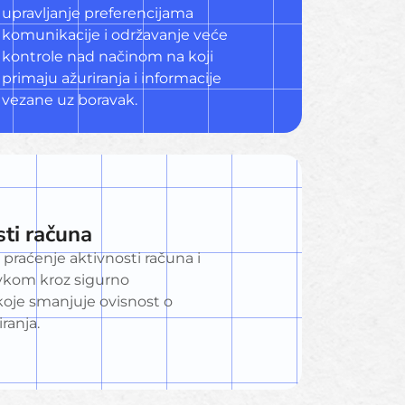
upravljanje preferencijama
komunikacije i održavanje veće
kontrole nad načinom na koji
primaju ažuriranja i informacije
vezane uz boravak.
sti računa
raćenje aktivnosti računa i
avkom kroz sigurno
oje smanjuje ovisnost o
ranja.