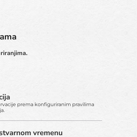
ijama
riranjima.
ija
ervacije prema konfiguriranim pravilima
a.
 stvarnom vremenu