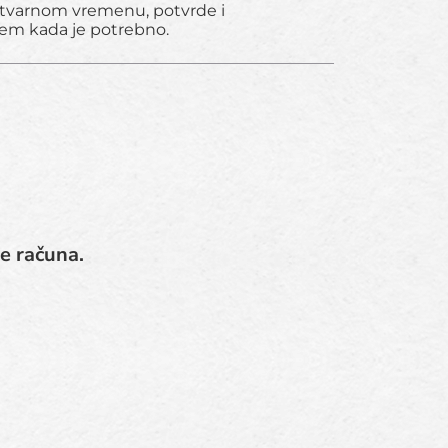
 stvarnom vremenu, potvrde i
jem kada je potrebno.
je računa.