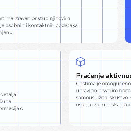
stima izravan pristup njihovim
je osobnih i kontaktnih podataka
mjenu.
Praćenje aktivno
Gostima je omogućeno p
upravljanje svojim bor
etalja i
samouslužno iskustvo k
ačuna i
osoblju za rutinska ažuri
ormacija o