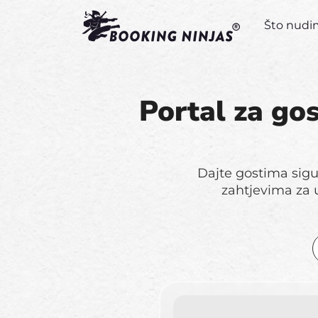
Što nud
Portal za gos
Dajte gostima sigu
zahtjevima za u