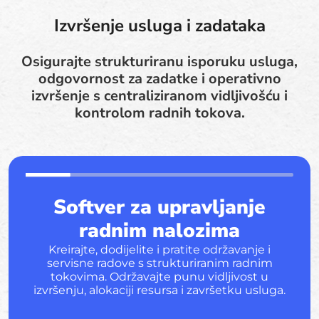
Izvršenje usluga i zadataka
Osigurajte strukturiranu isporuku usluga,
odgovornost za zadatke i operativno
izvršenje s centraliziranom vidljivošću i
kontrolom radnih tokova.
Softver za upravljanje
radnim nalozima
Kreirajte, dodijelite i pratite održavanje i
servisne radove s strukturiranim radnim
tokovima. Održavajte punu vidljivost u
izvršenju, alokaciji resursa i završetku usluga.