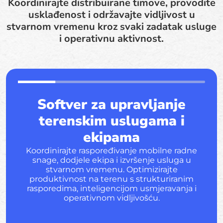
Koordinirajte distribuirane timove, provodite
usklađenost i održavajte vidljivost u
stvarnom vremenu kroz svaki zadatak usluge
i operativnu aktivnost.
Softver za upravljanje
terenskim uslugama i
ekipama
Koordinirajte raspoređivanje mobilne radne
snage, dodjele ekipa i izvršenje usluga u
stvarnom vremenu. Optimizirajte
produktivnost na terenu s strukturiranim
rasporedima, inteligencijom usmjeravanja i
operativnom vidljivošću.