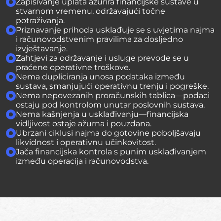
Zapisivanje uplata ažurira financijske sustave u
stvarnom vremenu, održavajući točne
potraživanja.
Priznavanje prihoda usklađuje se s uvjetima najma
i računovodstvenim pravilima za dosljedno
izvještavanje.
Zahtjevi za održavanje i usluge prevode se u
praćene operativne troškove.
Nema dupliciranja unosa podataka između
sustava, smanjujući operativnu trenju i pogreške.
Nema nepovezanih proračunskih tablica—podaci
ostaju pod kontrolom unutar poslovnih sustava.
Nema kašnjenja u usklađivanju—financijska
vidljivost ostaje ažurna i pouzdana.
Ubrzani ciklusi najma do gotovine poboljšavaju
likvidnost i operativnu učinkovitost.
Jača financijska kontrola s punim usklađivanjem
između operacija i računovodstva.