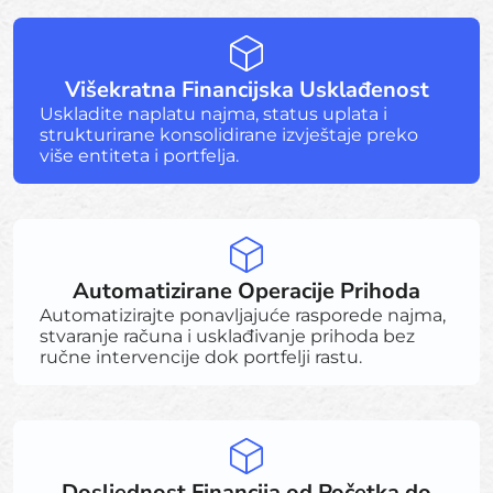
Višekratna Financijska Usklađenost
Uskladite naplatu najma, status uplata i
strukturirane konsolidirane izvještaje preko
više entiteta i portfelja.
Automatizirane Operacije Prihoda
Automatizirajte ponavljajuće rasporede najma,
stvaranje računa i usklađivanje prihoda bez
ručne intervencije dok portfelji rastu.
Dosljednost Financija od Početka do