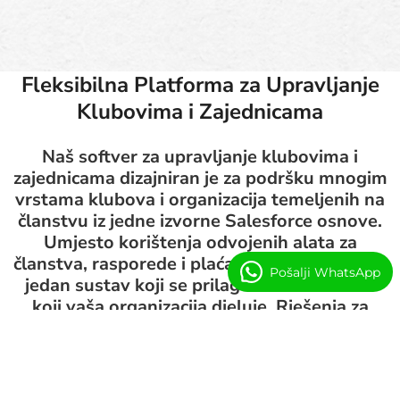
Fleksibilna Platforma za Upravljanje
Klubovima i Zajednicama
Naš softver za upravljanje klubovima i
zajednicama dizajniran je za podršku mnogim
vrstama klubova i organizacija temeljenih na
članstvu iz jedne izvorne Salesforce osnove.
Umjesto korištenja odvojenih alata za
članstva, rasporede i plaćanja, konfiguriramo
Pošalji WhatsApp
jedan sustav koji se prilagođava načinu na
koji vaša organizacija djeluje. Rješenja za
klubove i zajednice koja podržavamo: