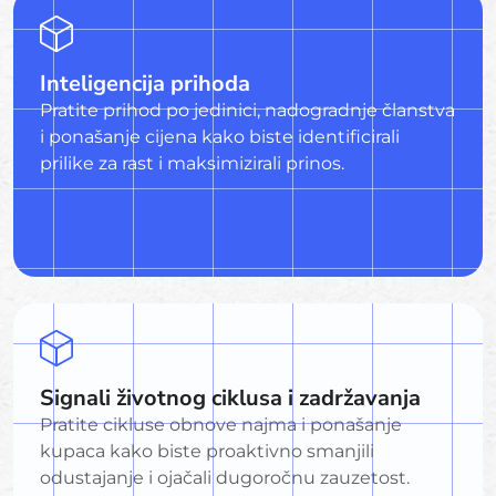
Inteligencija prihoda
Pratite prihod po jedinici, nadogradnje članstva
i ponašanje cijena kako biste identificirali
prilike za rast i maksimizirali prinos.
Signali životnog ciklusa i zadržavanja
Pratite cikluse obnove najma i ponašanje
kupaca kako biste proaktivno smanjili
odustajanje i ojačali dugoročnu zauzetost.