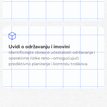
Uvidi o održavanju i imovini
Identificirajte obrasce učestalosti održavanja i
operativne rizike rano—omogućujući
prediktivno planiranje i kontrolu troškova.