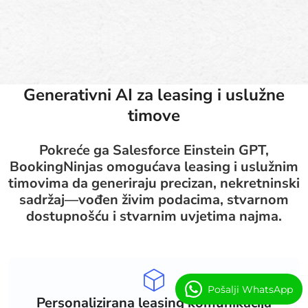
Generativni AI za leasing i uslužne
timove
Pokreće ga Salesforce Einstein GPT,
BookingNinjas omogućava leasing i uslužnim
timovima da generiraju precizan, nekretninski
sadržaj—vođen živim podacima, stvarnom
dostupnošću i stvarnim uvjetima najma.
Pošalji WhatsApp
Personalizirana leasing komunikacija