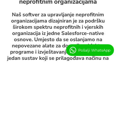
neprofitnim organizacijama
Naš softver za upravljanje neprofitnim
organizacijama dizajniran je za podršku
širokom spektru neprofitnih i vjerskih
organizacija iz jedne Salesforce-native
osnove. Umjesto da se oslanjamo na
nepovezane alate za donacije, objekte,
Pošalji WhatsApp
programe i izvještavanje, konfiguriramo
jedan sustav koji se prilagođava načinu na
koji vaša organizacija djeluje.
Podrška vjerskim i vjerskim nekretninama
Mnoge neprofitne organizacije upravljaju