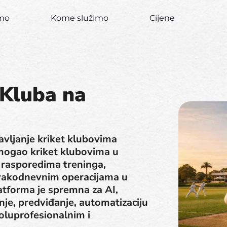
imo
Kome služimo
Cijene
 Kluba na
avljanje kriket klubovima
mogao kriket klubovima u
 rasporedima treninga,
svakodnevnim operacijama u
atforma je spremna za AI,
je, predviđanje, automatizaciju
oluprofesionalnim i