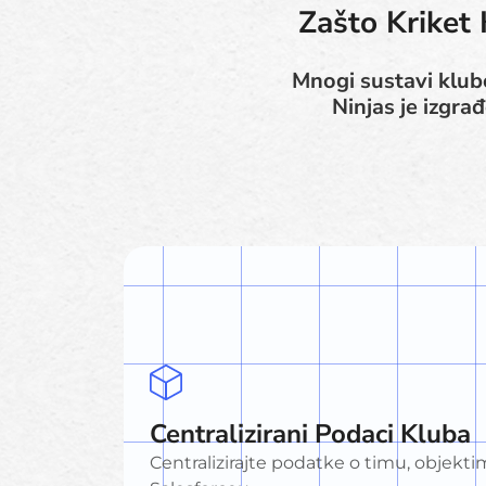
Zašto Kriket 
Mnogi sustavi klubo
Ninjas je izgra
Centralizirani Podaci Kluba
Centralizirajte podatke o timu, objekti