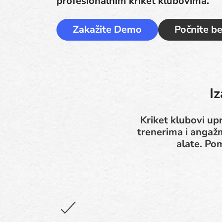
profesionalnim kriket klubovima.
Zakažite Demo
Počnite b
I
Kriket klubovi up
trenerima i angaž
alate. Po