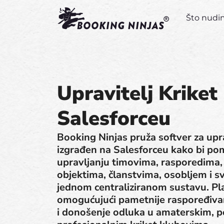
Što nud
Upravitelj Kriket
Salesforceu
Booking Ninjas pruža softver za upr
izgrađen na Salesforceu kako bi po
upravljanju timovima, rasporedima,
objektima, članstvima, osobljem i 
jednom centraliziranom sustavu. Pl
omogućujući pametnije raspoređivan
i donošenje odluka u amaterskim, p