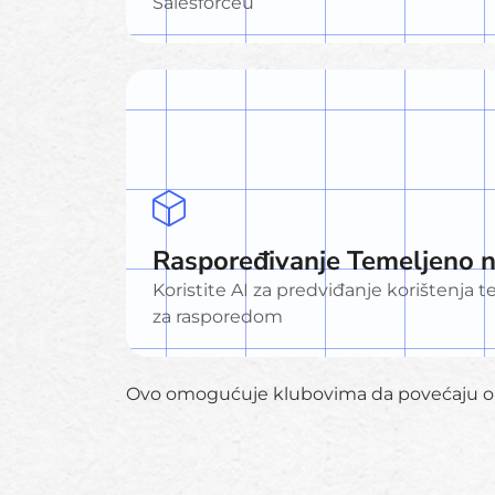
Salesforceu
Raspoređivanje Temeljeno n
Koristite AI za predviđanje korištenja t
za rasporedom
Ovo omogućuje klubovima da povećaju op