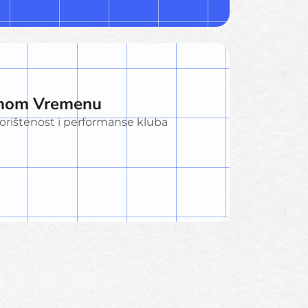
alnom Vremenu
skorištenost i performanse kluba