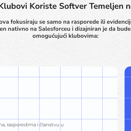
Klubovi Koriste Softver Temeljen 
va fokusiraju se samo na rasporede ili evidenci
đen nativno na Salesforceu i dizajniran je da bud
omogućujući klubovima:
ma, rasporedima i članstvu u