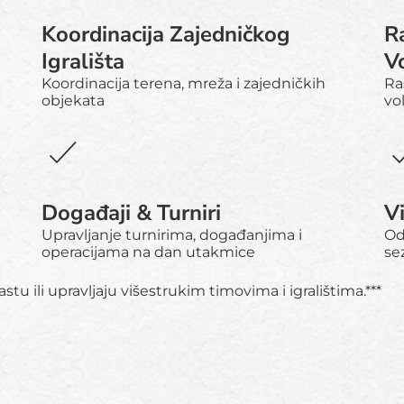
Koordinacija Zajedničkog
R
Igrališta
V
Koordinacija terena, mreža i zajedničkih
Ra
objekata
vo
Događaji & Turniri
Vi
Upravljanje turnirima, događanjima i
Od
operacijama na dan utakmice
se
stu ili upravljaju višestrukim timovima i igralištima.***