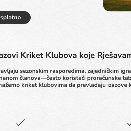
esplatno
zazovi Kriket Klubova koje Rješava
ravljaju sezonskim rasporedima, zajedničkim igra
manom članova—često koristeći proračunske tabl
mažemo kriket klubovima da prevladaju izazove k