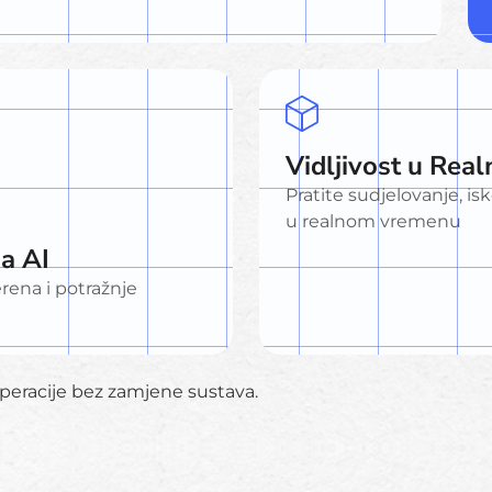
Vidljivost u Re
Pratite sudjelovanje, i
u realnom vremenu
a AI
erena i potražnje
eracije bez zamjene sustava.