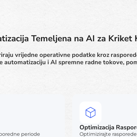
izacija Temeljena na AI za Kriket
iraju vrijedne operativne podatke kroz rasporede
rce automatizaciju i AI spremne radne tokove, p
Optimizacija Raspo
asporedne periode
Optimizirajte rasporede