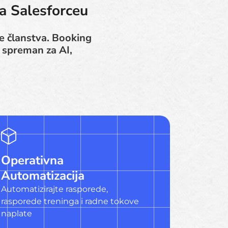
na Salesforceu
je članstva. Booking
e spreman za AI,
Operativna
Automatizacija
Automatizirajte rasporede,
rasporede treninga i radne tokove
naplate