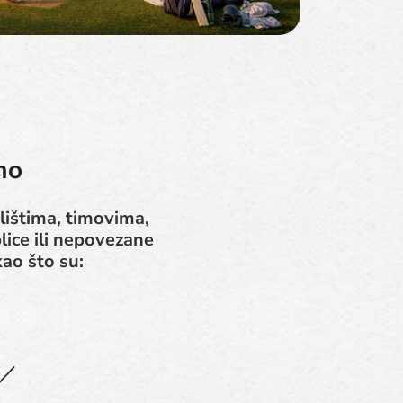
mo
lištima, timovima,
ice ili nepovezane
ao što su: