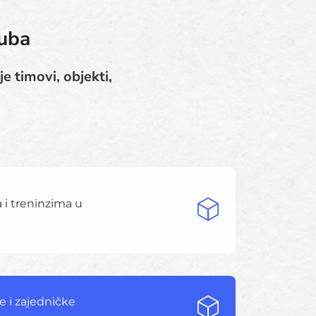
luba
 timovi, objekti,
 i treninzima u
e i zajedničke