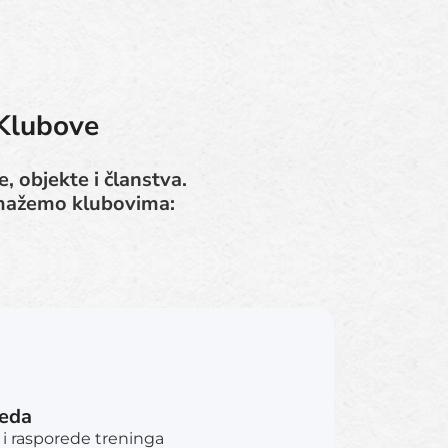
 Klubove
, objekte i članstva.
omažemo klubovima:
reda
 i rasporede treninga