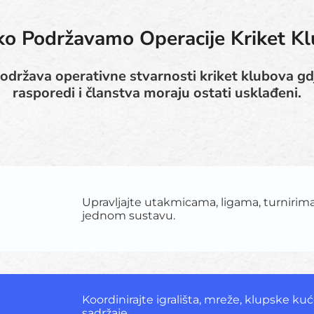
o Podržavamo Operacije Kriket K
održava operativne stvarnosti kriket klubova gdje
rasporedi i članstva moraju ostati usklađeni.
Upravljajte utakmicama, ligama, turnirima
jednom sustavu.
Koordinirajte igrališta, mreže, klupske kuć
sadržaje.