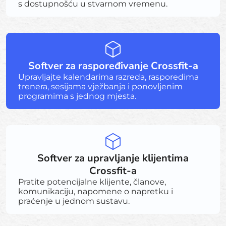
s dostupnošću u stvarnom vremenu.
Softver za raspoređivanje Crossfit-a
Upravljajte kalendarima razreda, rasporedima
trenera, sesijama vježbanja i ponovljenim
programima s jednog mjesta.
Softver za upravljanje klijentima
Crossfit-a
Pratite potencijalne klijente, članove,
komunikaciju, napomene o napretku i
praćenje u jednom sustavu.