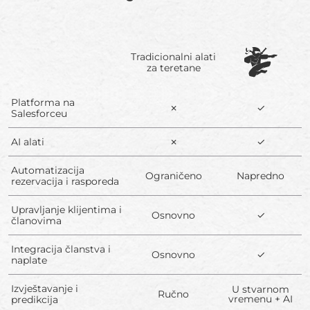
Tradicionalni alati
za teretane
Platforma na
✗
✓
Salesforceu
AI alati
✗
✓
Automatizacija
Ograničeno
Napredno
rezervacija i rasporeda
Upravljanje klijentima i
Osnovno
✓
članovima
Integracija članstva i
Osnovno
✓
naplate
Izvještavanje i
U stvarnom
Ručno
vremenu + AI
predikcija