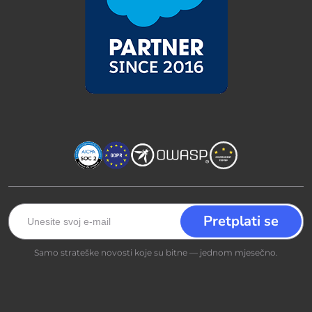
Samo strateške novosti koje su bitne — jednom mjesečno.