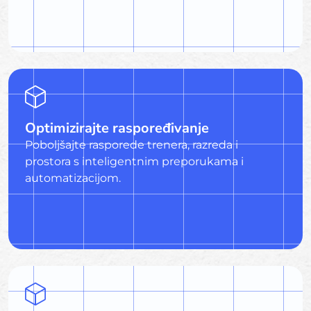
Optimizirajte raspoređivanje
Poboljšajte rasporede trenera, razreda i
prostora s inteligentnim preporukama i
automatizacijom.