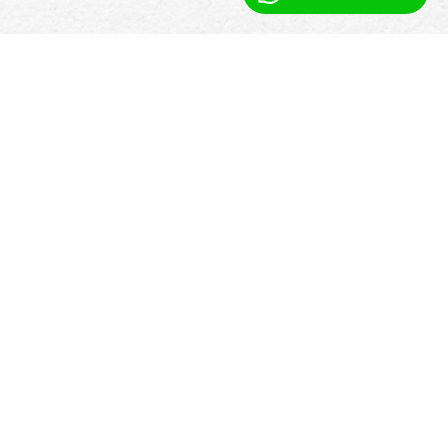
Pogledajte kako to
funkcionira
Iskusite kako Booking Ninjas može
transformirati vaše operacije
komercijalnih nekretnina.
Zakažite poziv