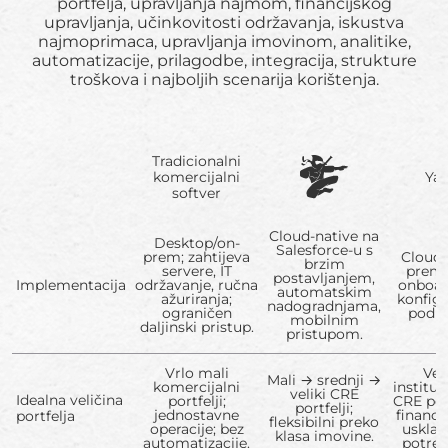
portfelja, upravljanja najmom, financijskog
upravljanja, učinkovitosti održavanja, iskustva
najmoprimaca, upravljanja imovinom, analitike,
automatizacije, prilagodbe, integracija, strukture
troškova i najboljih scenarija korištenja.
Tradicionalni
komercijalni
Yar
softver
Cloud-native na
Desktop/on-
Salesforce-u s
prem; zahtijeva
Cloud i
brzim
servere, IT
prem;
postavljanjem,
Implementacija
održavanje, ručna
onboar
automatskim
ažuriranja;
konfigu
nadogradnjama,
ograničen
poduz
mobilnim
daljinski pristup.
pristupom.
Vrlo mali
Veli
Mali → srednji →
komercijalni
instituc
veliki CRE
Idealna veličina
portfelji;
CRE port
portfelji;
jednostavne
financi
portfelja
fleksibilni preko
operacije; bez
uskla
klasa imovine.
automatizacije.
potre