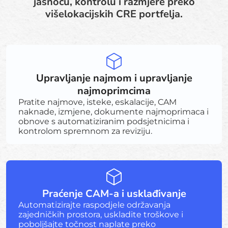
jasnoću, kontrolu i razmjere preko
višelokacijskih CRE portfelja.
Upravljanje najmom i upravljanje
najmoprimcima
Pratite najmove, isteke, eskalacije, CAM
naknade, izmjene, dokumente najmoprimaca i
obnove s automatiziranim podsjetnicima i
kontrolom spremnom za reviziju.
Praćenje CAM-a i usklađivanje
Automatizirajte raspodjele održavanja
zajedničkih prostora, uskladite troškove i
poboljšajte točnost naplate preko