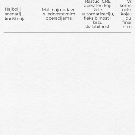
Rastući CRE
Vel
operateri koji
komerc
Najbolji
Mali najmodavci
žele
nekre
scenarij
s jednostavnim
automatizaciju,
koje t
operacijama.
fleksibilnost i
dub
korištenja
brzu
financ
skalabilnost.
struk