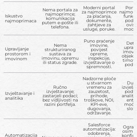
Moderni portal
Porta
Nema portala za
za najmoprimce
najmopr
najmoprimce;
Iskustvo
za plaćanja,
funkc
komunikacija
dokumente,
podu
najmoprimaca
putem e-pošte ili
zahtjeve za
ovis
telefona.
usluge, poruke.
modul
Puno praćenje
Deta
Nema
imovine,
upravl
Upravljanje
strukturiranog
povijest
imovi
prostorom i
sustava za
opreme,
objekt
imovinu, opremu
inspekcije,
imovinom
timov
ili status zgrade.
izvještavanje o
poduz
spremnosti.
Nadzorne ploče
u stvarnom
Dub
Ručno
vremenu za
izvješt
izvještavanje;
zauzetost,
poduz
Izvještavanje i
zastarjeli podaci;
prihode,
analiti
analitika
bez vidljivosti na
troškove, NOI,
entit
razini portfelja.
KPI-eve,
moćno
dugovanja,
slož
održavanje.
Salesforce
Ogran
automatizacija:
osim a
odobrenja,
Automatizacija
konfigu