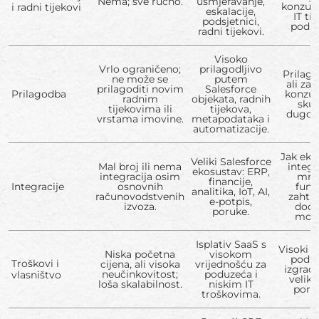
Nema; sve ručno.
usmjeravanje,
konzulta
i radni tijekovi
eskalacije,
IT ti
podsjetnici,
poduz
radni tijekovi.
Visoko
Vrlo ograničeno;
prilagodljivo
Prilago
ne može se
putem
ali zah
prilagoditi novim
Salesforce
Prilagodba
konzul
radnim
objekata, radnih
skup
tijekovima ili
tijekova,
dugotr
vrstama imovine.
metapodataka i
automatizacije.
Jak eko
Veliki Salesforce
Mal broj ili nema
integr
ekosustav: ERP,
integracija osim
mno
financije,
Integracije
osnovnih
funk
analitika, IoT, AI,
računovodstvenih
zahtij
e-potpis,
izvoza.
doda
poruke.
modu
Isplativ SaaS s
Visoki t
Niska početna
visokom
poduz
Troškovi i
cijena, ali visoka
vrijednošću za
izgrađ
neučinkovitost;
poduzeća i
vlasništvo
velik
loša skalabilnost.
niskim IT
portf
troškovima.