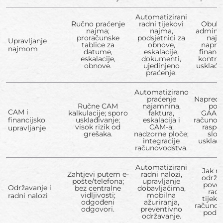
Automatizirani
Ručno praćenje
radni tijekovi
Obuhv
najma;
najma,
adminis
proračunske
podsjetnici za
najm
Upravljanje
tablice za
obnove,
napre
najmom
datume,
eskalacije,
financ
eskalacije,
dokumenti,
kontro
obnove.
ujedinjeno
usklađe
praćenje.
Automatizirano
praćenje
Napred
Ručne CAM
najamnina,
povr
CAM i
kalkulacije; sporo
faktura,
GAAP/
financijsko
usklađivanje;
eskalacija i
računov
visok rizik od
CAM-a;
raspod
upravljanje
grešaka.
nadzorne ploče;
slož
integracije
usklađi
računovodstva.
Automatizirani
Jak m
Zahtjevi putem e-
radni nalozi,
održa
pošte/telefona;
upravljanje
povez
Održavanje i
bez centralne
dobavljačima,
rad
vidljivosti;
mobilna
radni nalozi
tijek
odgođeni
ažuriranja,
računov
odgovori.
preventivno
poduz
održavanje.