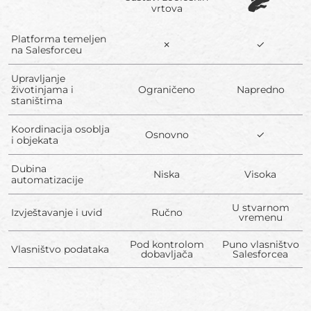
vrtova
Platforma temeljen
✗
✓
na Salesforceu
Upravljanje
životinjama i
Ograničeno
Napredno
staništima
Koordinacija osoblja
Osnovno
✓
i objekata
Dubina
Niska
Visoka
automatizacije
U stvarnom
Izvještavanje i uvid
Ručno
vremenu
Pod kontrolom
Puno vlasništvo
Vlasništvo podataka
dobavljača
Salesforcea