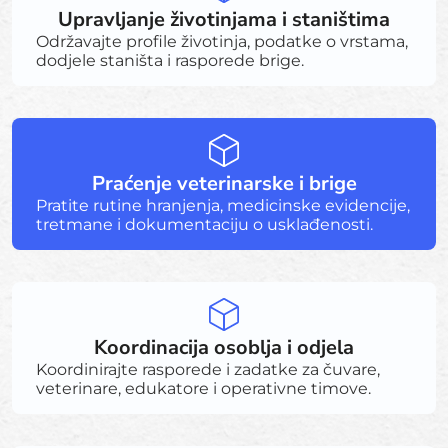
Upravljanje životinjama i staništima
Održavajte profile životinja, podatke o vrstama,
dodjele staništa i rasporede brige.
Praćenje veterinarske i brige
Pratite rutine hranjenja, medicinske evidencije,
tretmane i dokumentaciju o usklađenosti.
Koordinacija osoblja i odjela
Koordinirajte rasporede i zadatke za čuvare,
veterinare, edukatore i operativne timove.