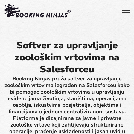
Softver za upravljanje
zoološkim vrtovima na
Salesforceu
Booking Ninjas pruža softver za upravljanje
zoološkim vrtovima izgrađen na Salesforceu kako
bi pomogao zoološkim vrtovima u upravljanju
evidencijama životinja, staništima, operacijama
osoblja, iskustvima posjetitelja, objektima i
financijama u jednom centraliziranom sustavu.
Platforma je dizajnirana za javne i privatne
zoološke vrtove koji zahtijevaju strukturirane
operacije, praćenje usklađenosti i jasan uvid u