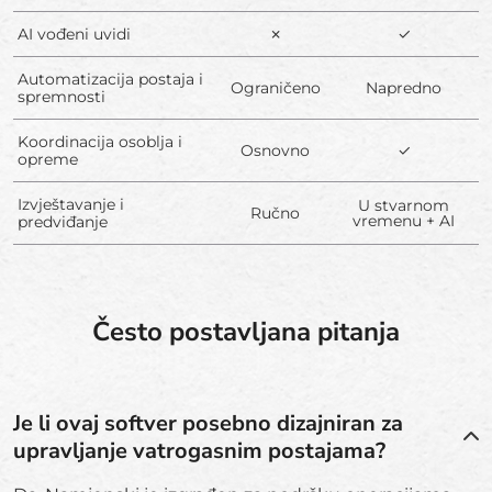
AI vođeni uvidi
✗
✓
Automatizacija postaja i
Ograničeno
Napredno
spremnosti
Koordinacija osoblja i
Osnovno
✓
opreme
Izvještavanje i
U stvarnom
Ručno
vremenu + AI
predviđanje
Često postavljana pitanja
Je li ovaj softver posebno dizajniran za
upravljanje vatrogasnim postajama?