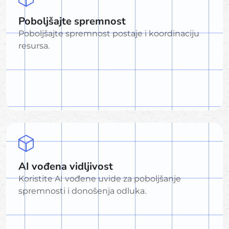
Poboljšajte spremnost
Poboljšajte spremnost postaje i koordinaciju
resursa.
AI vođena vidljivost
Koristite AI vođene uvide za poboljšanje
spremnosti i donošenja odluka.