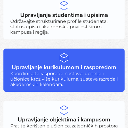
Upravljanje studentima i upisima
Održavajte strukturirane profile studenata,
status upisa i akademsku povijest širom
kampusa i regija.
Upravljanje kurikulumom i rasporedom
Koordinirajte rasporede nastave, učitelje i
učionice kroz više kurikuluma, sustava razreda i
akademskih kalendara.
Upravljanje objektima i kampusom
Pratite korištenje učionica, zajedničkih prostora