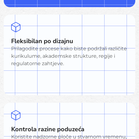
Fleksibilan po dizajnu
Prilagodite procese kako biste podržali različite
kurikulume, akademske strukture, regije i
regulatorne zahtjeve.
Kontrola razine poduzeća
Koristite nadzorne ploče u stvarnom vremenu,