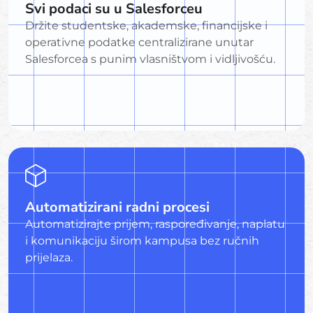
Svi podaci su u Salesforceu
Držite studentske, akademske, financijske i
operativne podatke centralizirane unutar
Salesforcea s punim vlasništvom i vidljivošću.
Automatizirani radni procesi
Automatizirajte prijem, raspoređivanje, naplatu
i komunikaciju širom kampusa bez ručnih
prijelaza.