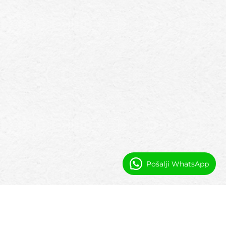
Pošalji WhatsApp
Automatizacija i vidljivost za
administratore međunarodnih škola