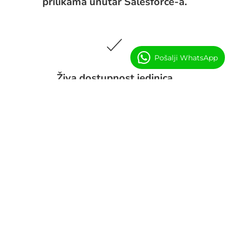
prilikama unutar Salesforce-a.
Pošalji WhatsApp
Živa dostupnost jedinica
Kvalificirajte potencijalne kupce koristeći stvarne
zalihe, eliminirajući zastarjele proračune i praznine u
dostupnosti.
Dinamičko određivanje cijena i paketi
Prikazujte točne razrede cijena, članstva i pakete
usklađene s svakom nekretninom i tipom jedinice.