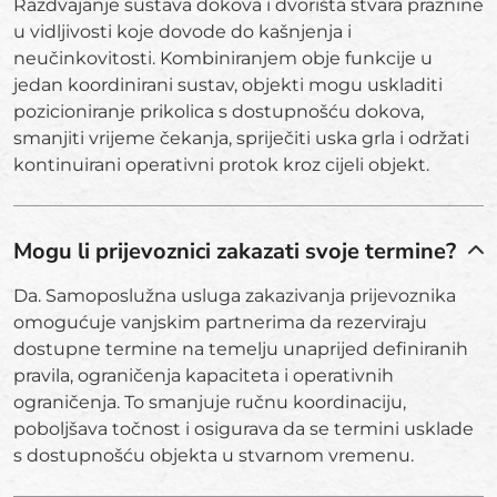
Razdvajanje sustava dokova i dvorišta stvara praznine
u vidljivosti koje dovode do kašnjenja i
neučinkovitosti. Kombiniranjem obje funkcije u
jedan koordinirani sustav, objekti mogu uskladiti
pozicioniranje prikolica s dostupnošću dokova,
smanjiti vrijeme čekanja, spriječiti uska grla i održati
kontinuirani operativni protok kroz cijeli objekt.
Mogu li prijevoznici zakazati svoje termine?
Da. Samoposlužna usluga zakazivanja prijevoznika
omogućuje vanjskim partnerima da rezerviraju
dostupne termine na temelju unaprijed definiranih
pravila, ograničenja kapaciteta i operativnih
ograničenja. To smanjuje ručnu koordinaciju,
poboljšava točnost i osigurava da se termini usklade
s dostupnošću objekta u stvarnom vremenu.