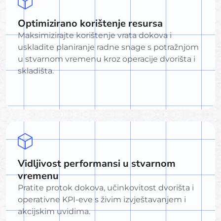
Optimizirano korištenje resursa
Maksimizirajte korištenje vrata dokova i
uskladite planiranje radne snage s potražnjom
u stvarnom vremenu kroz operacije dvorišta i
skladišta.
Vidljivost performansi u stvarnom
vremenu
Pratite protok dokova, učinkovitost dvorišta i
operativne KPI-eve s živim izvještavanjem i
akcijskim uvidima.