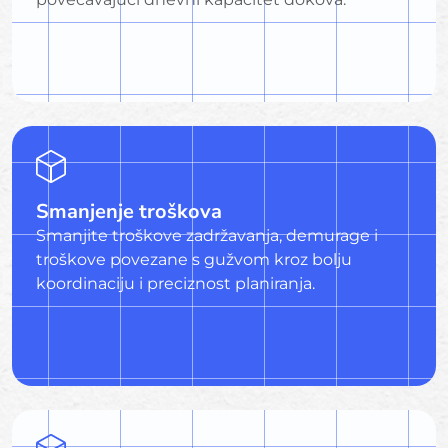
Smanjenje troškova
Smanjite troškove zadržavanja, demurage i
troškove povezane s gužvom kroz bolju
koordinaciju i preciznost planiranja.