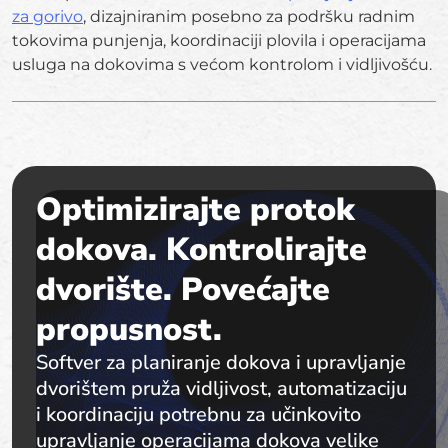
za gorivo
, dizajniranim posebno za podršku radnim
tokovima punjenja, koordinaciji plovila i operacijama
usluga na dokovima s većom kontrolom i vidljivošću.
Optimizirajte protok
dokova. Kontrolirajte
dvorište. Povećajte
propusnost.
Softver za planiranje dokova i upravljanje
dvorištem pruža vidljivost, automatizaciju
i koordinaciju potrebnu za učinkovito
upravljanje operacijama dokova velike