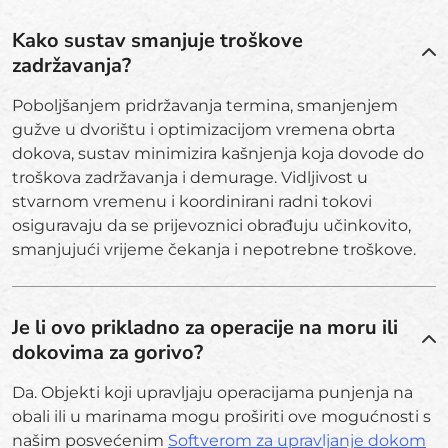
Kako sustav smanjuje troškove
zadržavanja?
Poboljšanjem pridržavanja termina, smanjenjem
gužve u dvorištu i optimizacijom vremena obrta
dokova, sustav minimizira kašnjenja koja dovode do
troškova zadržavanja i demurage. Vidljivost u
stvarnom vremenu i koordinirani radni tokovi
osiguravaju da se prijevoznici obrađuju učinkovito,
smanjujući vrijeme čekanja i nepotrebne troškove.
Je li ovo prikladno za operacije na moru ili
dokovima za gorivo?
Da. Objekti koji upravljaju operacijama punjenja na
obali ili u marinama mogu proširiti ove mogućnosti s
našim posvećenim
Softverom za upravljanje dokom