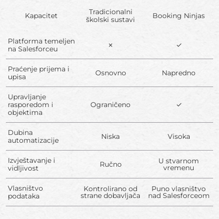
Tradicionalni
Kapacitet
Booking Ninjas
školski sustavi
Platforma temeljen
✗
✓
na Salesforceu
Praćenje prijema i
Osnovno
Napredno
upisa
Upravljanje
rasporedom i
Ograničeno
✓
objektima
Dubina
Niska
Visoka
automatizacije
Izvještavanje i
U stvarnom
Ručno
vremenu
vidljivost
Vlasništvo
Kontrolirano od
Puno vlasništvo
strane dobavljača
nad Salesforceom
podataka