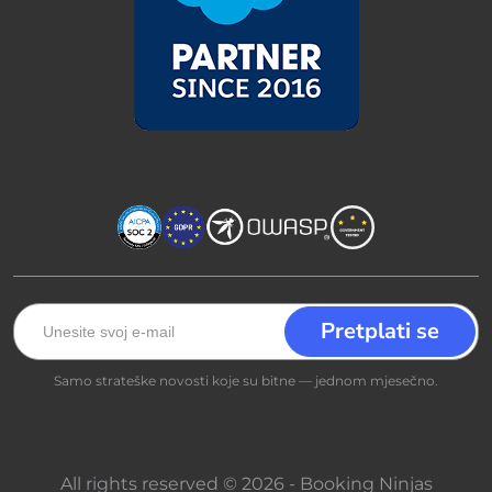
Samo strateške novosti koje su bitne — jednom mjesečno.
All rights reserved © 2026 - Booking Ninjas