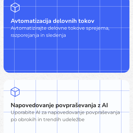
Avtomatizacija delovnih tokov
Avtomatizirajte delovne tokove sprejema,
razporejanja in sledenja
Napovedovanje povpraševanja z AI
Uporabite AI za napovedovanje povpraševanja
po obrokih in trendih udeležbe