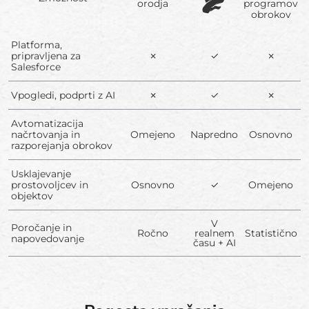
orodja
programov
obrokov
Platforma,
pripravljena za
✗
✓
✗
Salesforce
Vpogledi, podprti z AI
✗
✓
✗
Avtomatizacija
načrtovanja in
Omejeno
Napredno
Osnovno
razporejanja obrokov
Usklajevanje
prostovoljcev in
Osnovno
✓
Omejeno
objektov
V
Poročanje in
Ročno
realnem
Statistično
napovedovanje
času + AI