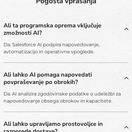
Pogosta vprašanja
Ali ta programska oprema vključuje
zmožnosti AI?
Da. Salesforce AI podpira napovedovanje,
avtomatizacijo in operativne vpoglede.
Ali lahko AI pomaga napovedati
povpraševanje po obrokih?
Da. AI analizira zgodovinske podatke o udeležbi za
napovedovanje obsega obrokov in kapacitete.
Ali lahko upravljamo prostovoljce in
razporede dostave?