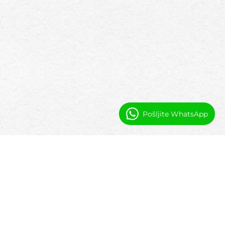
Pošljite WhatsApp
Kako podpiramo operacije vil
Orodja za operacije vil, zasnovana za
upravljanje razpoložljivostjo, rezervacijami,
gosti in dnevnim delovanjem iz enega
sistema.