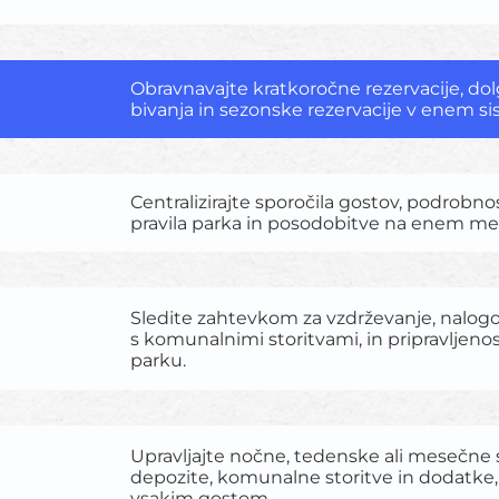
Obravnavajte kratkoročne rezervacije, dol
bivanja in sezonske rezervacije v enem s
Centralizirajte sporočila gostov, podrobno
pravila parka in posodobitve na enem me
Sledite zahtevkom za vzdrževanje, nalo
s komunalnimi storitvami, in pripravljeno
parku.
Upravljajte nočne, tedenske ali mesečne 
depozite, komunalne storitve in dodatke
vsakim gostom.