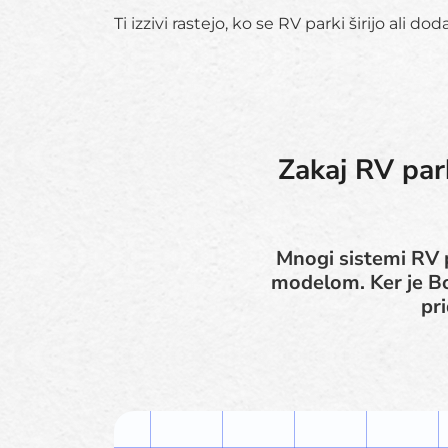
Ti izzivi rastejo, ko se RV parki širijo ali d
Zakaj RV par
Mnogi sistemi RV p
modelom. Ker je Bo
pri