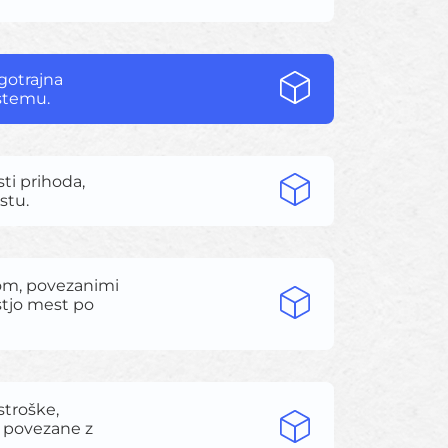
gotrajna
istemu.
sti prihoda,
stu.
gom, povezanimi
stjo mest po
stroške,
, povezane z