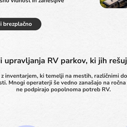
sno vidnost in zanesljive
i brezplačno
vi upravljanja RV parkov, ki jih reš
 z inventarjem, ki temelji na mestih, različnimi do
ti. Mnogi operaterji še vedno zanašajo na ročna o
ne podpirajo popolnoma potreb RV.