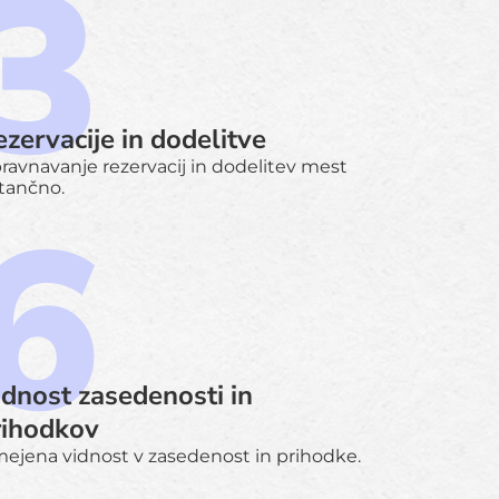
zervacije in dodelitve
ravnavanje rezervacij in dodelitev mest
tančno.
idnost zasedenosti in
rihodkov
ejena vidnost v zasedenost in prihodke.