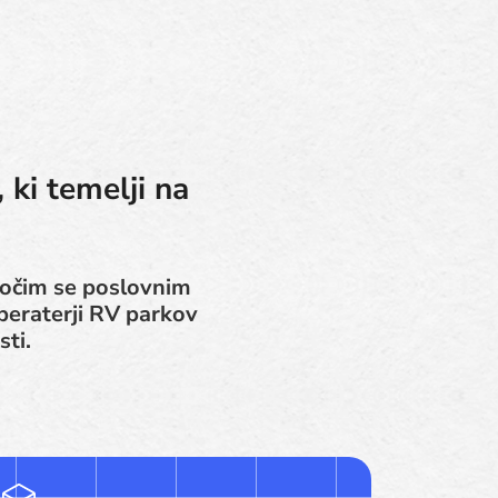
ki temelji na
ajočim se poslovnim
peraterji RV parkov
sti.