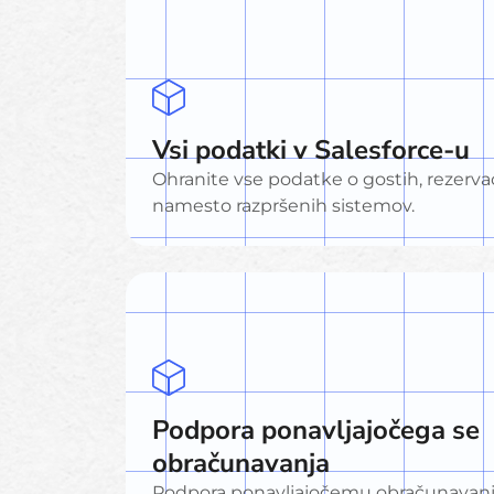
Vsi podatki v Salesforce-u
Ohranite vse podatke o gostih, rezerva
namesto razpršenih sistemov.
Podpora ponavljajočega se
obračunavanja
Podpora ponavljajočemu obračunavanj