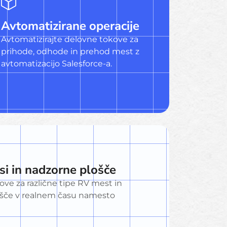
Avtomatizirane operacije
Avtomatizirajte delovne tokove za
prihode, odhode in prehod mest z
avtomatizacijo Salesforce-a.
si in nadzorne plošče
ove za različne tipe RV mest in
ošče v realnem času namesto