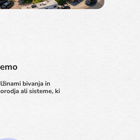
ujemo
lžinami bivanja in
rodja ali sisteme, ki