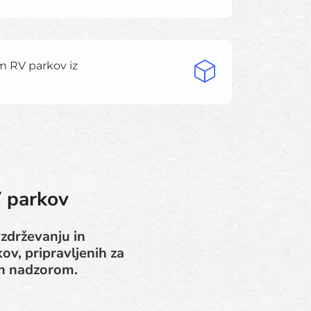
m RV parkov iz
V parkov
vzdrževanju in
ov, pripravljenih za
in nadzorom.