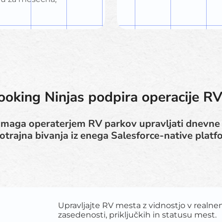
oking Ninjas podpira operacije R
maga operaterjem RV parkov upravljati dnevne o
otrajna bivanja iz enega Salesforce-native platf
Upravljajte RV mesta z vidnostjo v realne
zasedenosti, priključkih in statusu mest.