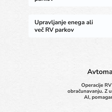
Upravljanje enega ali
več RV parkov
Avtomat
Operacije RV 
obračunavanju. Z up
AI, pomagam