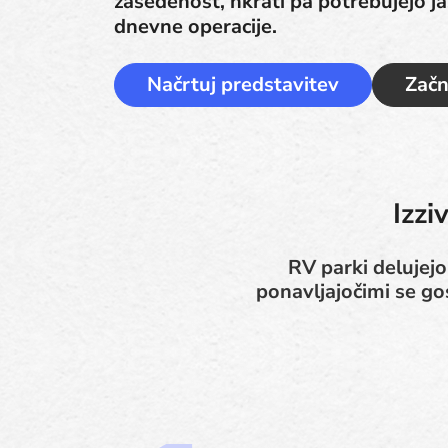
zasedenost, hkrati pa potrebujejo ja
dnevne operacije.
Načrtuj predstavitev
Začn
Izzi
RV parki delujejo
ponavljajočimi se gos