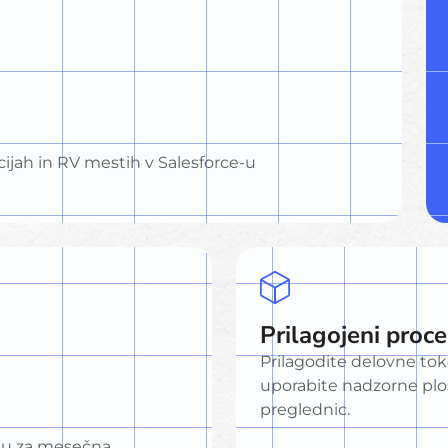
cijah in RV mestih v Salesforce-u
Prilagojeni proce
Prilagodite delovne tok
uporabite nadzorne pl
preglednic.
u za mesečna,