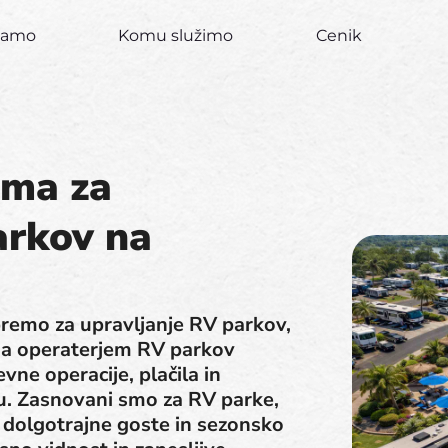
ujamo
Komu služimo
Cenik
ema za
arkov na
remo za upravljanje RV parkov,
ga operaterjem RV parkov
vne operacije, plačila in
u. Zasnovani smo za RV parke,
 dolgotrajne goste in sezonsko