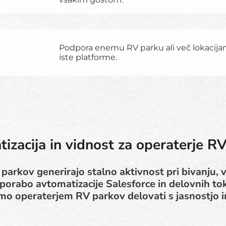
Podpora enemu RV parku ali več lokacija
iste platforme.
izacija in vidnost za operaterje R
parkov generirajo stalno aktivnost pri bivanju, 
orabo avtomatizacije Salesforce in delovnih tok
o operaterjem RV parkov delovati s jasnostjo 