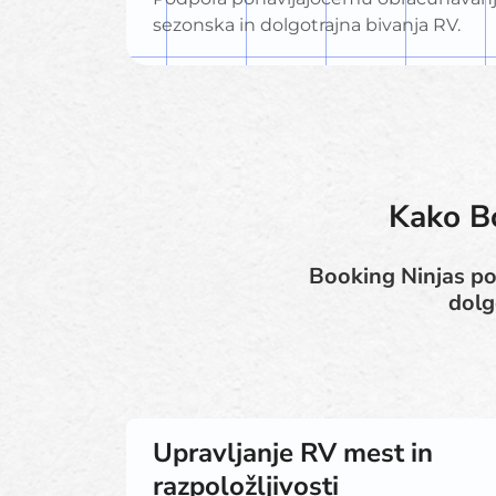
sezonska in dolgotrajna bivanja RV.
Kako Bo
Booking Ninjas po
dolg
Upravljanje RV mest in
razpoložljivosti