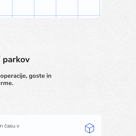
V parkov
peracije, goste in
orme.
m času v