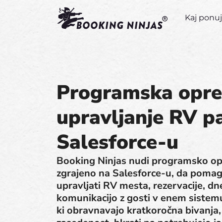
Kaj pon
Programska opr
upravljanje RV p
Salesforce-u
Booking Ninjas nudi programsko op
zgrajeno na Salesforce-u, da poma
upravljati RV mesta, rezervacije, dne
komunikacijo z gosti v enem sistem
ki obravnavajo kratkoročna bivanja,