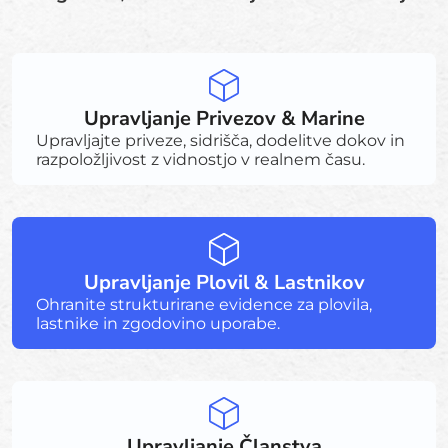
Upravljanje Privezov & Marine
Upravljajte priveze, sidrišča, dodelitve dokov in
razpoložljivost z vidnostjo v realnem času.
Upravljanje Plovil & Lastnikov
Ohranite strukturirane evidence za plovila,
lastnike in zgodovino uporabe.
Upravljanje Članstva