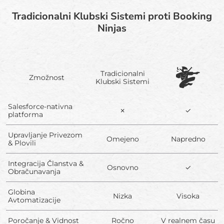
Tradicionalni Klubski Sistemi proti Booking
Ninjas
Tradicionalni
Zmožnost
Klubski Sistemi
Salesforce-nativna
✗
✓
platforma
Upravljanje Privezom
Omejeno
Napredno
& Plovili
Integracija Članstva &
Osnovno
✓
Obračunavanja
Globina
Nizka
Visoka
Avtomatizacije
Poročanje & Vidnost
Ročno
V realnem času