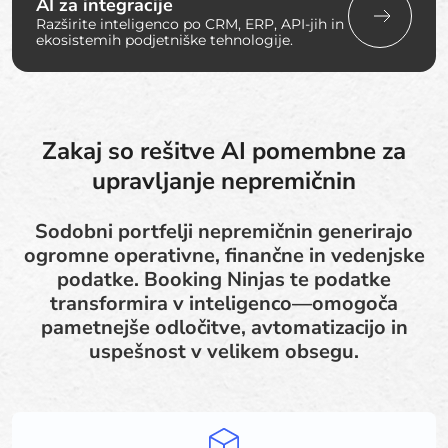
AI za integracije
Razširite inteligenco po CRM, ERP, API-jih in
ekosistemih podjetniške tehnologije.
Zakaj so rešitve AI pomembne za
upravljanje nepremičnin
Sodobni portfelji nepremičnin generirajo
ogromne operativne, finančne in vedenjske
podatke. Booking Ninjas te podatke
transformira v inteligenco—omogoča
pametnejše odločitve, avtomatizacijo in
uspešnost v velikem obsegu.