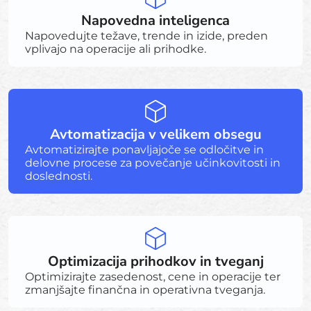
Napovedna inteligenca
Napovedujte težave, trende in izide, preden
vplivajo na operacije ali prihodke.
Avtomatizacija v velikem obsegu
Avtomatizirajte ponavljajoče se odločitve in
delovne procese za povečanje učinkovitosti in
doslednosti.
Optimizacija prihodkov in tveganj
Optimizirajte zasedenost, cene in operacije ter
zmanjšajte finančna in operativna tveganja.