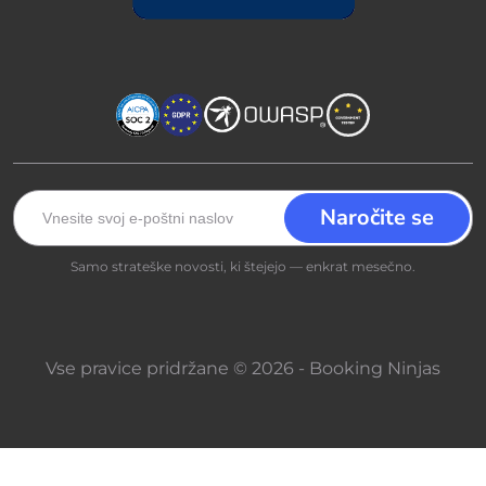
Samo strateške novosti, ki štejejo — enkrat mesečno.
Vse pravice pridržane © 2026 - Booking Ninjas