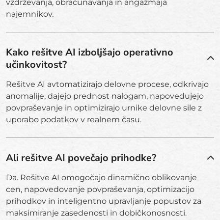
vzdrževanja, obračunavanja in angažmaja
najemnikov.
Kako rešitve AI izboljšajo operativno
učinkovitost?
Rešitve AI avtomatizirajo delovne procese, odkrivajo
anomalije, dajejo prednost nalogam, napovedujejo
povpraševanje in optimizirajo urnike delovne sile z
uporabo podatkov v realnem času.
Ali rešitve AI povečajo prihodke?
Da. Rešitve AI omogočajo dinamično oblikovanje
cen, napovedovanje povpraševanja, optimizacijo
prihodkov in inteligentno upravljanje popustov za
maksimiranje zasedenosti in dobičkonosnosti.