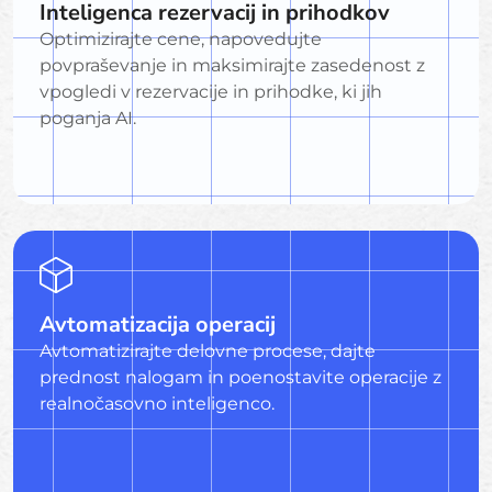
Inteligenca rezervacij in prihodkov
Optimizirajte cene, napovedujte
povpraševanje in maksimirajte zasedenost z
vpogledi v rezervacije in prihodke, ki jih
poganja AI.
Avtomatizacija operacij
Avtomatizirajte delovne procese, dajte
prednost nalogam in poenostavite operacije z
realnočasovno inteligenco.