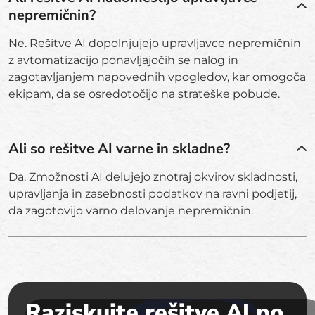
nepremičnin?
Ne. Rešitve AI dopolnjujejo upravljavce nepremičnin
z avtomatizacijo ponavljajočih se nalog in
zagotavljanjem napovednih vpogledov, kar omogoča
ekipam, da se osredotočijo na strateške pobude.
Ali so rešitve AI varne in skladne?
Da. Zmožnosti AI delujejo znotraj okvirov skladnosti,
upravljanja in zasebnosti podatkov na ravni podjetij,
da zagotovijo varno delovanje nepremičnin.
Raziskujte rešitve AI po