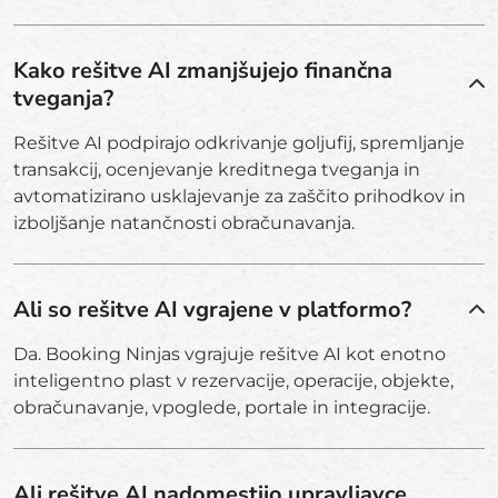
Kako rešitve AI zmanjšujejo finančna
tveganja?
Rešitve AI podpirajo odkrivanje goljufij, spremljanje
transakcij, ocenjevanje kreditnega tveganja in
avtomatizirano usklajevanje za zaščito prihodkov in
izboljšanje natančnosti obračunavanja.
Ali so rešitve AI vgrajene v platformo?
Da. Booking Ninjas vgrajuje rešitve AI kot enotno
inteligentno plast v rezervacije, operacije, objekte,
obračunavanje, vpoglede, portale in integracije.
Ali rešitve AI nadomestijo upravljavce