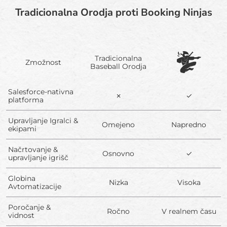
Tradicionalna Orodja proti Booking Ninjas
Tradicionalna
Zmožnost
Baseball Orodja
Salesforce-nativna
✗
✓
platforma
Upravljanje Igralci &
Omejeno
Napredno
ekipami
Načrtovanje &
Osnovno
✓
upravljanje igrišč
Globina
Nizka
Visoka
Avtomatizacije
Poročanje &
Ročno
V realnem času
vidnost