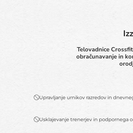
Iz
Telovadnice Crossfit 
obračunavanje in kom
orod
Upravljanje urnikov razredov in dnevne
Usklajevanje trenerjev in podpornega o