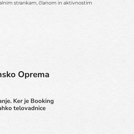
alnim strankam, članom in aktivnostim
amsko Oprema
nje. Ker je Booking
lahko telovadnice