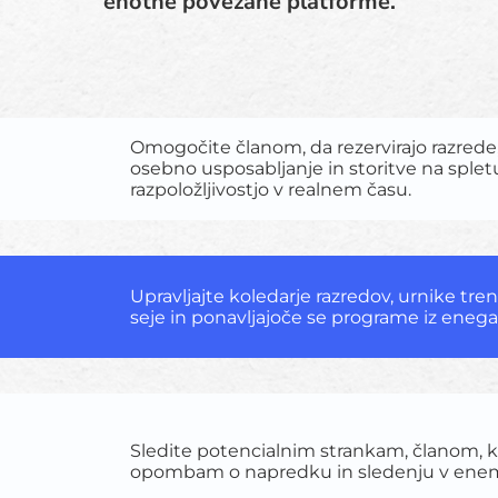
enotne povezane platforme.
Omogočite članom, da rezervirajo razrede
osebno usposabljanje in storitve na splet
razpoložljivostjo v realnem času.
Upravljajte koledarje razredov, urnike tre
seje in ponavljajoče se programe iz eneg
Sledite potencialnim strankam, članom, k
opombam o napredku in sledenju v enem