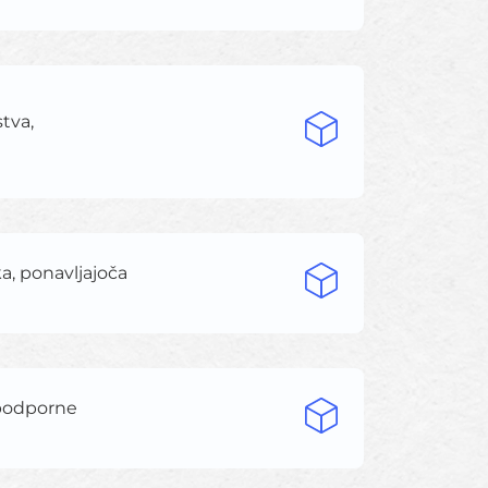
stva,
ka, ponavljajoča
n podporne