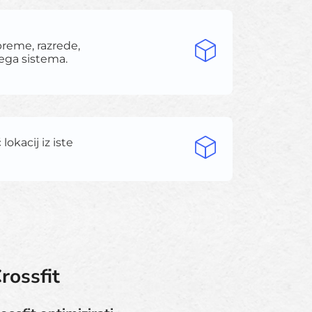
reme, razrede,
nega sistema.
lokacij iz iste
rossfit