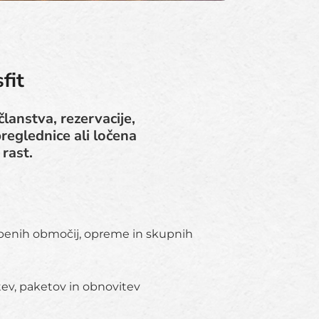
fit
članstva, rezervacije,
reglednice ali ločena
rast.
benih območij, opreme in skupnih
tev, paketov in obnovitev