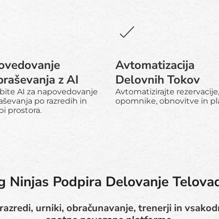
ovedovanje
Avtomatizacija
raševanja z AI
Delovnih Tokov
bite AI za napovedovanje
Avtomatizirajte rezervacije
ševanja po razredih in
opomnike, obnovitve in pla
i prostora.
 Ninjas Podpira Delovanje Telovad
 razredi, urniki, obračunavanje, trenerji in vsako