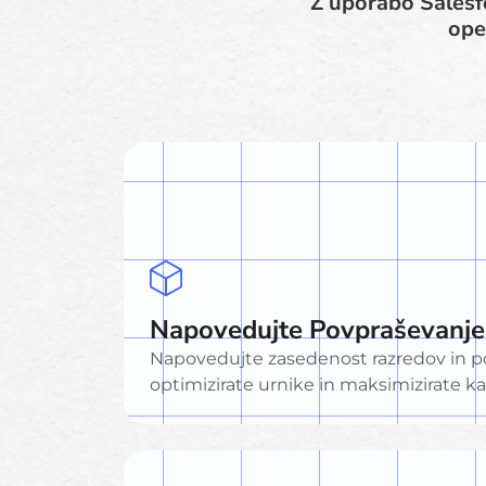
Z uporabo Salesfo
ope
Napovedujte Povpraševanje
Napovedujte zasedenost razredov in po
optimizirate urnike in maksimizirate k