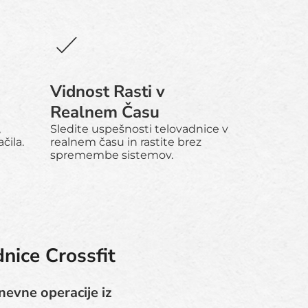
Vidnost Rasti v
Realnem Času
,
Sledite uspešnosti telovadnice v
čila.
realnem času in rastite brez
spremembe sistemov.
nice Crossfit
dnevne operacije iz