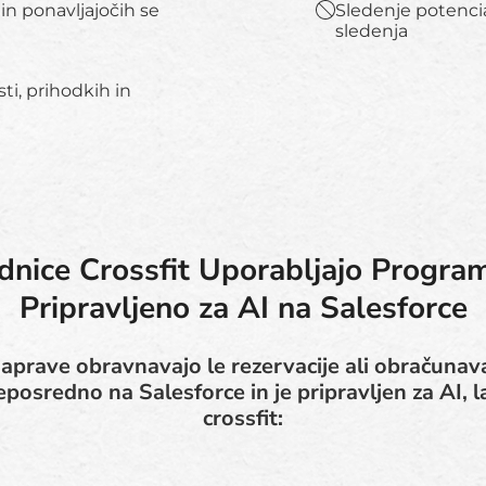
in ponavljajočih se
Sledenje potenci
sledenja
ti, prihodkih in
adnice Crossfit Uporabljajo Progr
Pripravljeno za AI na Salesforce
prave obravnavajo le rezervacije ali obračunava
eposredno na Salesforce in je pripravljen za AI, 
crossfit: