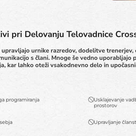
zivi pri Delovanju Telovadnice Cross
upravljajo urnike razredov, dodelitve trenerjev, 
unikacijo s člani. Mnoge še vedno uporabljajo p
ja, kar lahko oteži vsakodnevno delo in upočasni 
ga programiranja
Usklajevanje vad
prostorov
sebja
Upravljanje člans