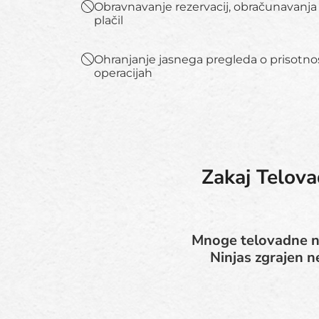
Obravnavanje rezervacij, obračunavanja 
plačil
Ohranjanje jasnega pregleda o prisotnos
operacijah
Zakaj Telov
Mnoge telovadne na
Ninjas zgrajen n