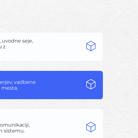
, uvodne seje,
u z
nerjev, vadbene
a mesta.
omunikaciji,
 sistemu.