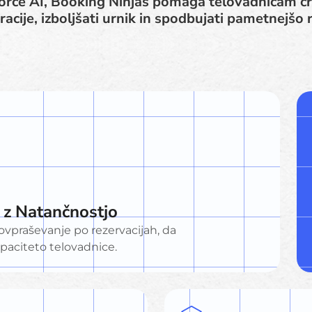
rce AI, Booking Ninjas pomaga telovadnicam cro
racije, izboljšati urnik in spodbujati pametnejšo r
 z Natančnostjo
vpraševanje po rezervacijah, da
apaciteto telovadnice.