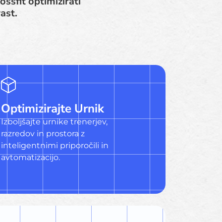
ssfit optimizirati
ast.
Optimizirajte Urnik
Izboljšajte urnike trenerjev,
razredov in prostora z
inteligentnimi priporočili in
avtomatizacijo.