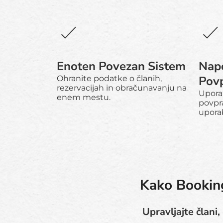
Enoten Povezan Sistem
Nap
Povp
Ohranite podatke o članih,
rezervacijah in obračunavanju na
Upora
enem mestu.
povpra
uporab
Kako Booking
Upravljajte člani,