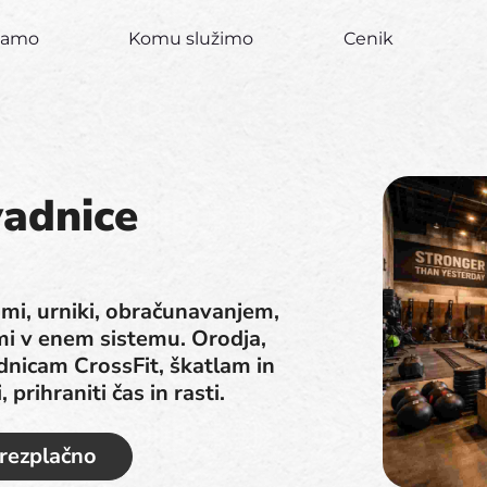
ujamo
Komu služimo
Cenik
vadnice
jami, urniki, obračunavanjem,
mi v enem sistemu. Orodja,
dnicam CrossFit, škatlam in
prihraniti čas in rasti.
brezplačno