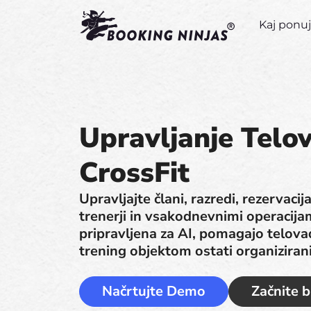
Kaj pon
Upravljanje Telo
CrossFit
Upravljajte člani, razredi, rezervaci
trenerji in vsakodnevnimi operacija
pripravljena za AI, pomagajo telova
trening objektom ostati organizirani, 
Načrtujte Demo
Začnite 