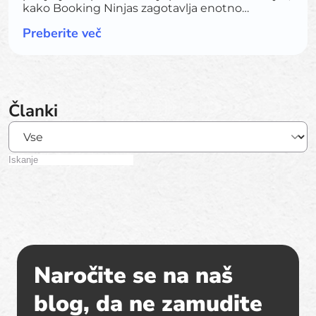
kako Booking Ninjas zagotavlja enotno
operativno okolje, ki se lahko razvija z novimi
Preberite več
delovnimi tokovi, integracijami, portali in
umetno inteligenco.
Članki
Naročite se na naš
blog, da ne zamudite