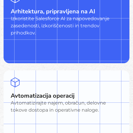
Arhitektura, pripravljena na AI
Izkoristite Salesforce AI za napovedovanje
zasedenosti, izkoriščenosti in trendov
prihodkov.
Avtomatizacija operacij
Avtomatizirajte najem, obračun, delovne
tokove dostopa in operativne naloge.