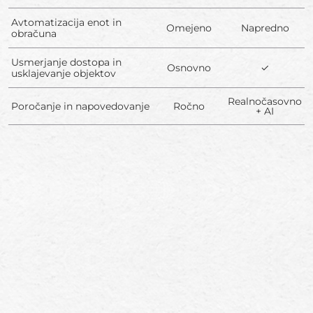
Avtomatizacija enot in
Omejeno
Napredno
obračuna
Usmerjanje dostopa in
Osnovno
✓
usklajevanje objektov
Realnočasovno
Poročanje in napovedovanje
Ročno
+ AI