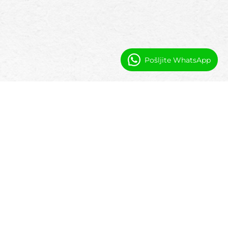
Pošljite WhatsApp
Pogosta vprašanja
Ali ta programska oprema podpira objekte
za samostojno shranjevanje?
Da. Objekti za samostojno shranjevanje in posebni
objekti za shranjevanje so popolnoma podprti.
Ali vključuje zmožnosti AI?