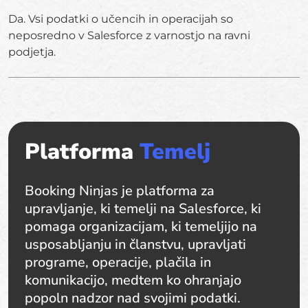
Da. Vsi podatki o učencih in operacijah so
neposredno v Salesforce z varnostjo na ravni
podjetja.
Platforma
Temelj
Booking Ninjas je platforma za
upravljanje, ki temelji na Salesforce, ki
pomaga organizacijam, ki temeljijo na
usposabljanju in članstvu, upravljati
programe, operacije, plačila in
komunikacijo, medtem ko ohranjajo
popoln nadzor nad svojimi podatki.