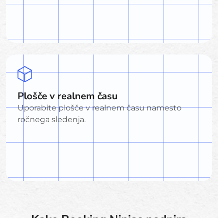
Plošče v realnem času
Uporabite plošče v realnem času namesto
ročnega sledenja.