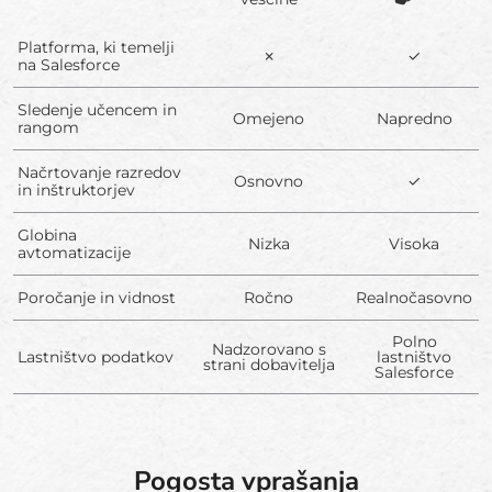
Platforma, ki temelji
✗
✓
na Salesforce
Sledenje učencem in
Omejeno
Napredno
rangom
Načrtovanje razredov
Osnovno
✓
in inštruktorjev
Globina
Nizka
Visoka
avtomatizacije
Poročanje in vidnost
Ročno
Realnočasovno
Polno
Nadzorovano s
Lastništvo podatkov
lastništvo
strani dobavitelja
Salesforce
Pogosta vprašanja