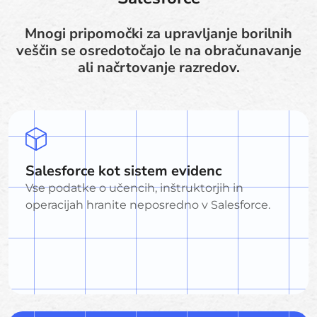
Mnogi pripomočki za upravljanje borilnih
veščin se osredotočajo le na obračunavanje
ali načrtovanje razredov.
Salesforce kot sistem evidenc
Vse podatke o učencih, inštruktorjih in
operacijah hranite neposredno v Salesforce.