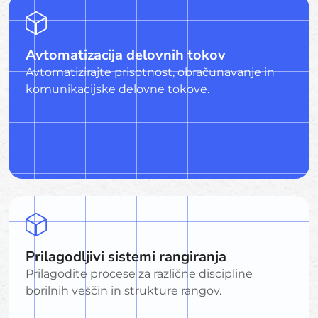
Avtomatizacija delovnih tokov
Avtomatizirajte prisotnost, obračunavanje in
komunikacijske delovne tokove.
Prilagodljivi sistemi rangiranja
Prilagodite procese za različne discipline
borilnih veščin in strukture rangov.