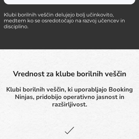
Klubi borilnih veščin delujejo bolj učinkovito,
medtem ko se osredotočajo na razvoj učencev in
disciplino.
Vrednost za klube borilnih veščin
Klubi borilnih veščin, ki uporabljajo Booking
Ninjas, pridobijo operativno jasnost in
razširljivost.