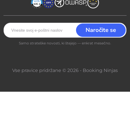
Samo strateške novosti, ki štejejo — enkrat mesečno.
Vse pravice pridržane © 2026 - Booking Ninjas