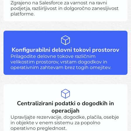
Zgrajeno na Salesforce za varnost na ravni
podjetja, razširljivost in dolgoročno zanesljivost
platforme.
Konfigurabilni delovni tokovi prostorov
Prilagodite delovne tokove različnim
velikostim prostorov, vrstam dogodkov in
operativnim zahtevam brez togih omejitev.
Centralizirani podatki o dogodkih in
operacijah
Upravljajte rezervacije, dogodke, plačila, osebje
in objekte v enem sistemu za popolno
operativno preglednost.