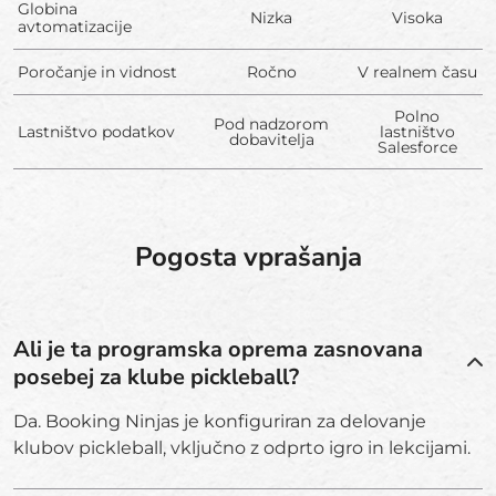
Globina
Nizka
Visoka
avtomatizacije
Poročanje in vidnost
Ročno
V realnem času
Polno
Pod nadzorom
Lastništvo podatkov
lastništvo
dobavitelja
Salesforce
Pogosta vprašanja
Ali je ta programska oprema zasnovana
posebej za klube pickleball?
Da. Booking Ninjas je konfiguriran za delovanje
klubov pickleball, vključno z odprto igro in lekcijami.