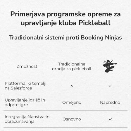
Primerjava programske opreme za
upravljanje kluba Pickleball
Tradicionalni sistemi proti Booking Ninjas
Tradicionalna
Zmožnost
orodja za pickleball
Platforma, ki temelji
✗
✓
na Salesforce
Upravljanje igrišč in
Omejeno
Napredno
odprte igre
Integracija članstva in
Osnovno
✓
obračunavanja