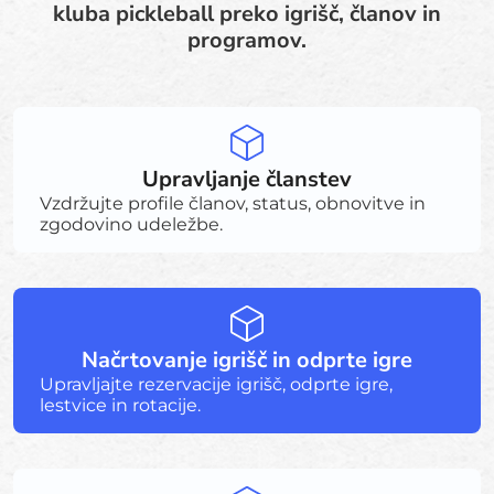
kluba pickleball preko igrišč, članov in
programov.
Upravljanje članstev
Vzdržujte profile članov, status, obnovitve in
zgodovino udeležbe.
Načrtovanje igrišč in odprte igre
Upravljajte rezervacije igrišč, odprte igre,
lestvice in rotacije.