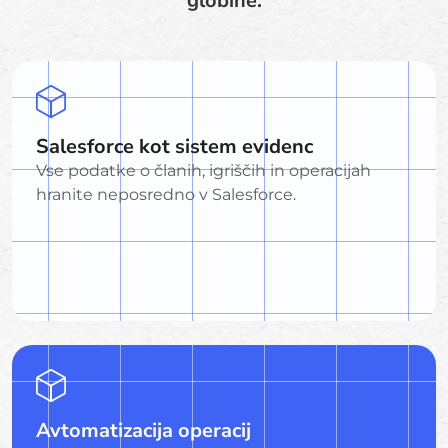
globine.
Salesforce kot sistem evidenc
Vse podatke o članih, igriščih in operacijah
hranite neposredno v Salesforce.
Avtomatizacija operacij