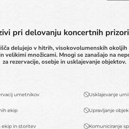
zivi pri delovanju koncertnih prizor
šča delujejo v hitrih, visokovolumenskih okoljih 
 in velikimi množicami. Mnogi se zanašajo na n
za rezervacije, osebje in usklajevanje objektov.
ervacij umetnikov
Usklajevanje urni
nih ekip
Upravljanje objek
 ekip in storitev
Komuniciranje s