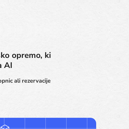
sko opremo, ki
a AI
pnic ali rezervacije