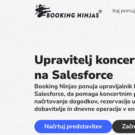
Kaj pon
Upravitelj koncer
na Salesforce
Booking Ninjas ponuja upravljalnik k
Salesforce, da pomaga koncertnim p
načrtovanje dogodkov, rezervacije u
dobavitelje in dnevne operacije v e
Načrtuj predstavitev
Začn