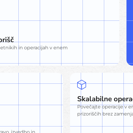
orišč
etnikih in operacijah v enem
Skalabilne operac
Povečajte operacije v e
prizoriščih brez zamenj
avo, izvedbo in