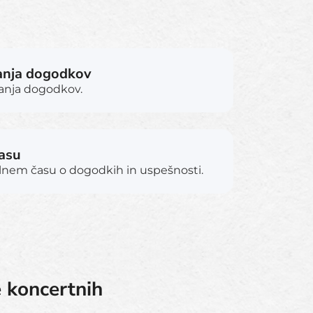
vanja dogodkov
vanja dogodkov.
času
alnem času o dogodkih in uspešnosti.
 koncertnih