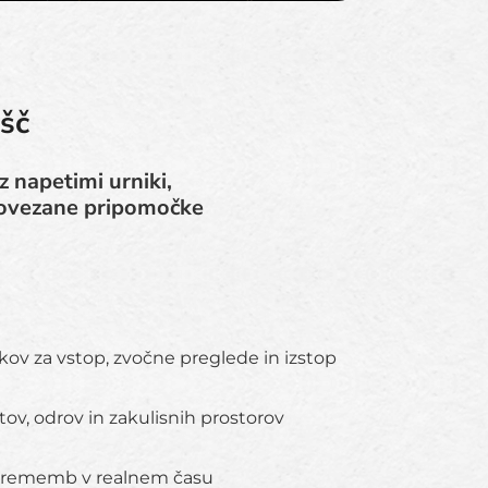
išč
z napetimi urniki,
epovezane pripomočke
kov za vstop, zvočne preglede in izstop
tov, odrov in zakulisnih prostorov
prememb v realnem času