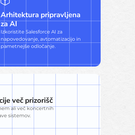
Arhitektura pripravljena
za AI
Izkoristite Salesforce AI za
napovedovanje, avtomatizacijo in
pametnejše odločanje.
ije več prizorišč
nem ali več koncertnih
ave sistemov.