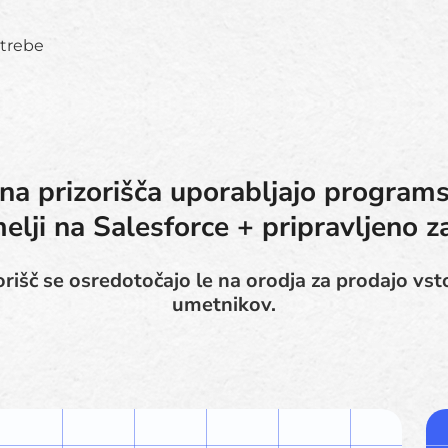
otrebe
na prizorišča uporabljajo program
elji na Salesforce + pripravljeno z
rišč se osredotočajo le na orodja za prodajo vsto
umetnikov.