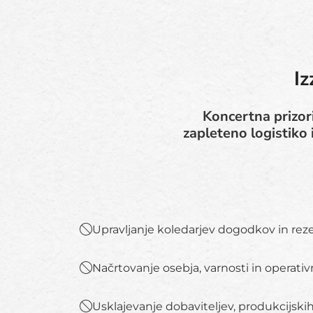
Iz
Koncertna prizori
zapleteno logistiko
Upravljanje koledarjev dogodkov in rez
Načrtovanje osebja, varnosti in operativ
Usklajevanje dobaviteljev, produkcijskih