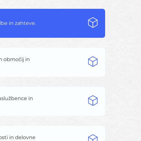
be in zahteve.
ih območij in
 uslužbence in
osti in delovne