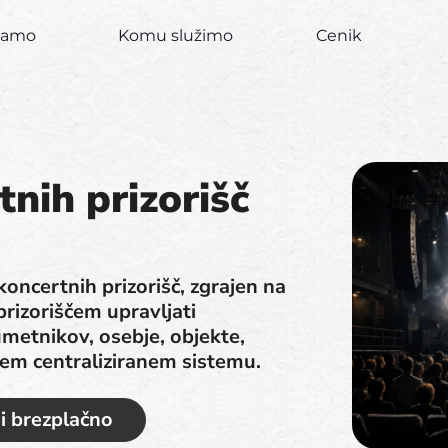
ujamo
Komu služimo
Cenik
tnih prizorišč
oncertnih prizorišč, zgrajen na
rizoriščem upravljati
metnikov, osebje, objekte,
nem centraliziranem sistemu.
i brezplačno