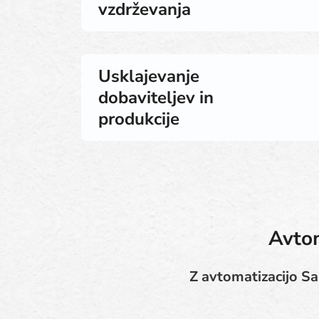
vzdrževanja
Usklajevanje
dobaviteljev in
produkcije
Avtom
Z avtomatizacijo Sal