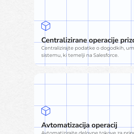
Centralizirane operacije priz
Centralizirajte podatke o dogodkih, um
sistemu, ki temelji na Salesforce.
Avtomatizacija operacij
Avtomatizirajte delovne tokove za pripr