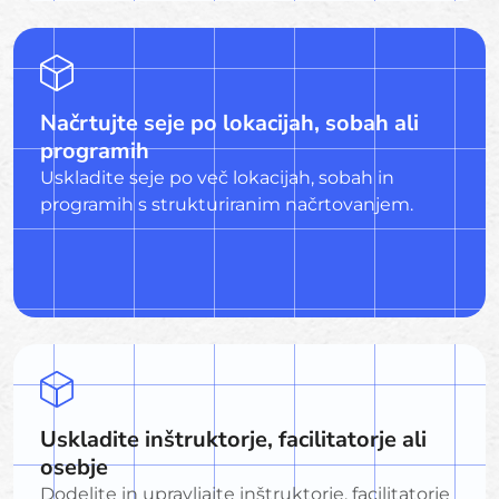
Načrtujte seje po lokacijah, sobah ali
programih
Uskladite seje po več lokacijah, sobah in
programih s strukturiranim načrtovanjem.
Uskladite inštruktorje, facilitatorje ali
osebje
Dodelite in upravljajte inštruktorje, facilitatorje