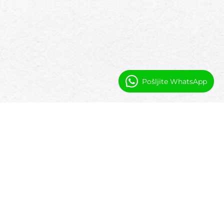
Pošljite WhatsApp
Pravila načrtovanja, ki uveljavljajo
strukturo programa
Nastavite pravila načrtovanja enkrat. Pustite
sistemu, da jih uveljavlja.
Dolžina in pogostost sej
Določite pravila za dolžino in pogostost sej, da