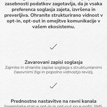
zasebnosti podatkov zagotavlja, da je vsaka
preferenca soglasja zajeta, izvršena in
preverljiva. Ohranite strukturirano vidnost v
opt-in, opt-out in omejitve komunikacije v
vašem ekosistemu.
Zavarovani zapisi soglasja
Zajmite in shranite zapise soglasja s strukturiranimi
časovnimi žigi in popolno vidnostjo revizij.
Prednostne nastavitve na ravni kanala
Spremljajte status opt-in in opt-out po e-pošti, SMS,