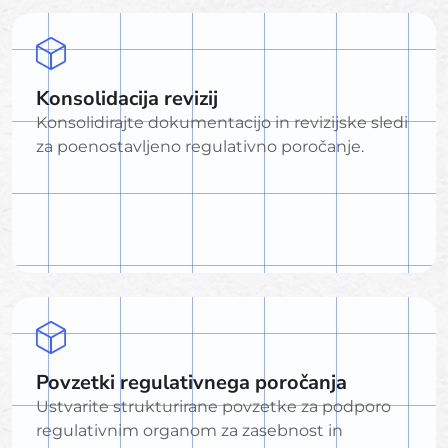
Konsolidacija revizij
Konsolidirajte dokumentacijo in revizijske sledi
za poenostavljeno regulativno poročanje.
Povzetki regulativnega poročanja
Ustvarite strukturirane povzetke za podporo
regulativnim organom za zasebnost in