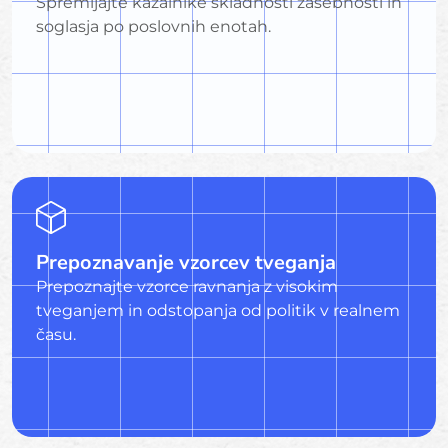
Spremljajte kazalnike skladnosti zasebnosti in
soglasja po poslovnih enotah.
Prepoznavanje vzorcev tveganja
Prepoznajte vzorce ravnanja z visokim
tveganjem in odstopanja od politik v realnem
času.