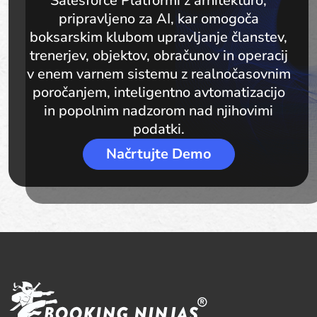
Salesforce Platformi z arhitekturo,
pripravljeno za AI, kar omogoča
boksarskim klubom upravljanje članstev,
trenerjev, objektov, obračunov in operacij
v enem varnem sistemu z realnočasovnim
poročanjem, inteligentno avtomatizacijo
in popolnim nadzorom nad njihovimi
podatki.
Načrtujte Demo