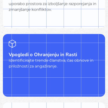
uporabo prostora za izboljšanje razporejanja in
zmanjšanje konfliktov.
Vpogledi o Ohranjenju in Rasti
Identificirajte trende članstva, čas obnove in
priložnosti za angažiranje.