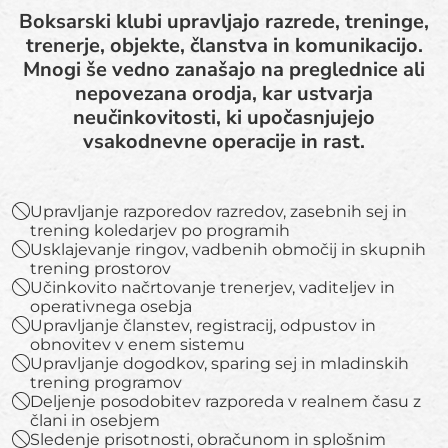
Boksarski klubi upravljajo razrede, treninge,
trenerje, objekte, članstva in komunikacijo.
Mnogi še vedno zanašajo na preglednice ali
nepovezana orodja, kar ustvarja
neučinkovitosti, ki upočasnjujejo
vsakodnevne operacije in rast.
Upravljanje razporedov razredov, zasebnih sej in
trening koledarjev po programih
Usklajevanje ringov, vadbenih območij in skupnih
trening prostorov
Učinkovito načrtovanje trenerjev, vaditeljev in
operativnega osebja
Upravljanje članstev, registracij, odpustov in
obnovitev v enem sistemu
Upravljanje dogodkov, sparing sej in mladinskih
trening programov
Deljenje posodobitev razporeda v realnem času z
člani in osebjem
Sledenje prisotnosti, obračunom in splošnim