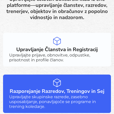
platforme—upravljanje članstev, razredov,
trenerjev, objektov in obračunov z popolno
vidnostjo in nadzorom.
Upravljanje Članstva in Registracij
Upravljajte prijave, obnovitve, odpustke,
prisotnost in profile članov.
Razporejanje Razredov, Treningov in Sej
Upravljajte skupinske razrede, zasebno
usposabljanje, ponavljajoče se programe in
trening koledarje.