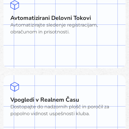
Avtomatizirani Delovni Tokovi
Avtomatizirajte sledenje registracijam,
obračunom in prisotnosti.
Vpogledi v Realnem Času
Dostopajte do nadzornih plošč in poročil za
popolno vidnost uspešnosti kluba.