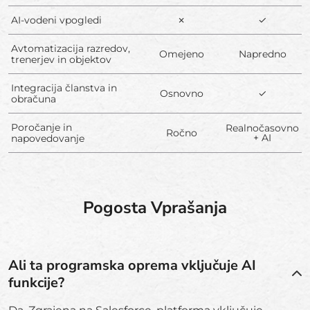
AI-vodeni vpogledi
✗
✓
Avtomatizacija razredov,
Omejeno
Napredno
trenerjev in objektov
Integracija članstva in
Osnovno
✓
obračuna
Poročanje in
Realnočasovno
Ročno
+ AI
napovedovanje
Pogosta Vprašanja
Ali ta programska oprema vključuje AI
funkcije?