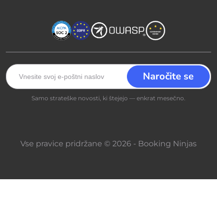
Samo strateške novosti, ki štejejo — enkrat mesečno.
Vse pravice pridržane © 2026 - Booking Ninjas