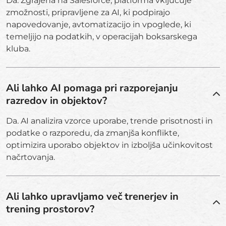
Da. Zgrajena na Salesforce, platforma vključuje
zmožnosti, pripravljene za AI, ki podpirajo
napovedovanje, avtomatizacijo in vpoglede, ki
temeljijo na podatkih, v operacijah boksarskega
kluba.
Ali lahko AI pomaga pri razporejanju
razredov in objektov?
Da. AI analizira vzorce uporabe, trende prisotnosti in
podatke o razporedu, da zmanjša konflikte,
optimizira uporabo objektov in izboljša učinkovitost
načrtovanja.
Ali lahko upravljamo več trenerjev in
trening prostorov?