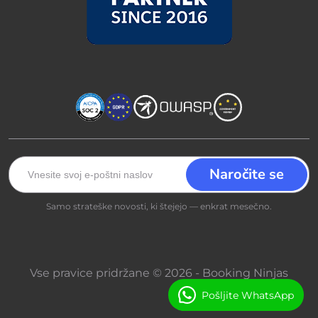
Samo strateške novosti, ki štejejo — enkrat mesečno.
Vse pravice pridržane © 2026 - Booking Ninjas
Pošljite WhatsApp