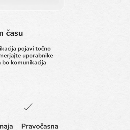
m času
ikacija pojavi točno
smerjajte uporabnike
a bo komunikacija
maja
Pravočasna