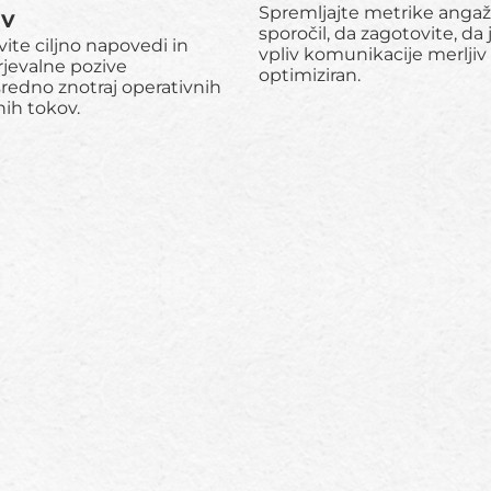
ov
Spremljajte metrike anga
sporočil, da zagotovite, da 
ite ciljno napovedi in
vpliv komunikacije merljiv 
jevalne pozive
optimiziran.
redno znotraj operativnih
ih tokov.