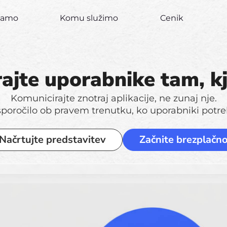
ujamo
Komu služimo
Cenik
ajte uporabnike tam, kj
Komunicirajte znotraj aplikacije, ne zunaj nje.
sporočilo ob pravem trenutku, ko uporabniki potre
Načrtujte predstavitev
Začnite brezplačn