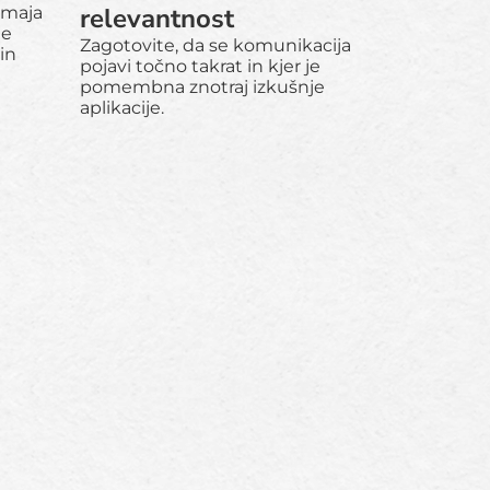
relevantnost
žmaja
je
Zagotovite, da se komunikacija
in
pojavi točno takrat in kjer je
pomembna znotraj izkušnje
aplikacije.