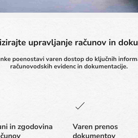
izirajte upravljanje računov in do
anke poenostavi varen dostop do ključnih informa
računovodskih evidenc in dokumentacije.
ni in zgodovina
Varen prenos
ačunov
dokumentov