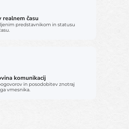
v realnem času
ljenim predstavnikom in statusu
asu.
ovina komunikacij
pogovorov in posodobitev znotraj
ega vmesnika.