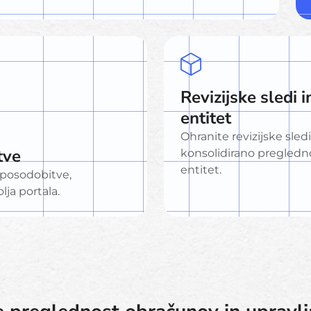
Revizijske sledi 
entitet
Ohranite revizijske sled
tve
konsolidirano pregledn
entitet.
 posodobitve,
lja portala.