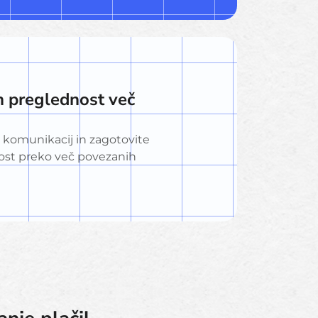
in preglednost več
i komunikacij in zagotovite
ost preko več povezanih