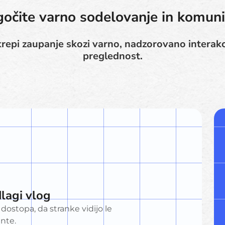
čite varno sodelovanje in komuni
krepi zaupanje skozi varno, nadzorovano interak
preglednost.
lagi vlog
dostopa, da stranke vidijo le
nte.