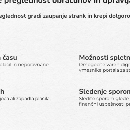
te preglednost obračunov in upravlja
eglednost gradi zaupanje strank in krepi dolgor
 času
Možnosti spletn
 plačil in neporavnane
Omogočite varen digit
vmesnika portala za s
ih
Sledenje sporom
oča ali zapadla plačila,
Sledite sporom glede 
finančni uspešnosti pr