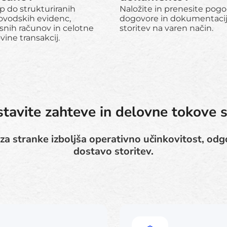
p do strukturiranih
Naložite in prenesite pog
ovodskih evidenc,
dogovore in dokumentaci
snih računov in celotne
storitev na varen način.
ine transakcij.
tavite zahteve in delovne tokove s
 za stranke izboljša operativno učinkovitost, odg
dostavo storitev.