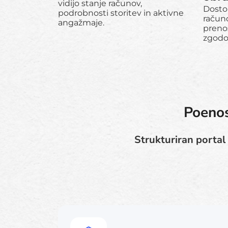
vidijo stanje računov,
Dosto
podrobnosti storitev in aktivne
račun
angažmaje.
preno
zgodov
Poenos
Strukturiran portal