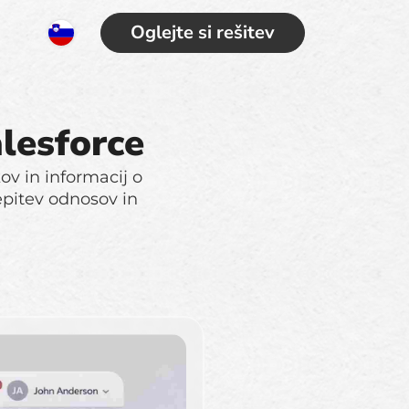
Oglejte si rešitev
alesforce
v in informacij o
epitev odnosov in