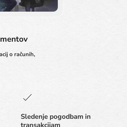
kumentov
cij o računih,
Sledenje pogodbam in
transakcijam