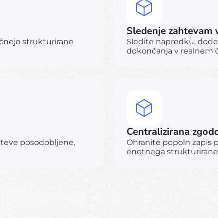
Sledenje zahtevam 
čnejo strukturirane
Sledite napredku, dode
dokončanja v realnem č
Centralizirana zgod
hteve posodobljene,
Ohranite popoln zapis 
enotnega strukturiran