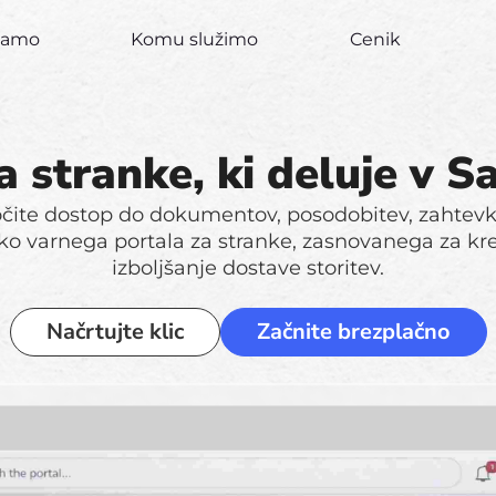
ujamo
Komu služimo
Cenik
a stranke, ki deluje v S
te dostop do dokumentov, posodobitev, zahtevko
ko varnega portala za stranke, zasnovanega za kr
izboljšanje dostave storitev.
Načrtujte klic
Začnite brezplačno