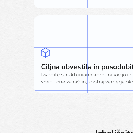
Ciljna obvestila in posodobi
Izvedite strukturirano komunikacijo in
specifične za račun, znotraj varnega oko