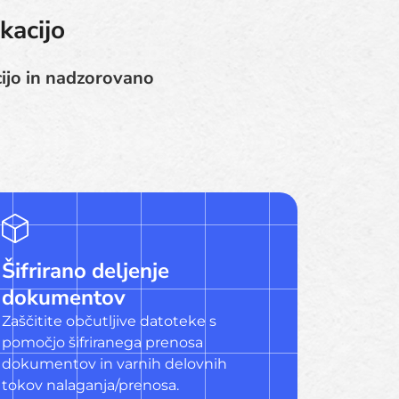
kacijo
cijo in nadzorovano
Šifrirano deljenje
dokumentov
Zaščitite občutljive datoteke s
pomočjo šifriranega prenosa
dokumentov in varnih delovnih
tokov nalaganja/prenosa.