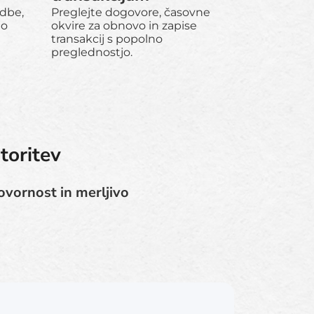
odbe,
Preglejte dogovore, časovne
jo
okvire za obnovo in zapise
transakcij s popolno
preglednostjo.
toritev
ovornost in merljivo