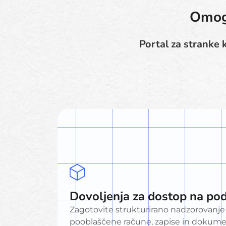
Omogo
Portal za stranke 
Dovoljenja za dostop na pod
Zagotovite strukturirano nadzorovanje 
pooblaščene račune, zapise in dokume