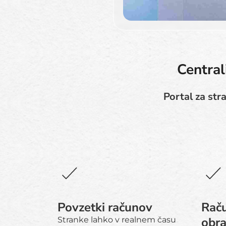
Central
Portal za str
Povzetki računov
Raču
obr
Stranke lahko v realnem času