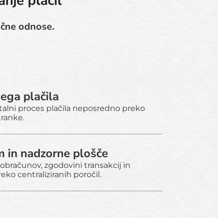
nje plačil
očne odnose.
ega plačila
alni proces plačila neposredno preko
tranke.
 in nadzorne plošče
obračunov, zgodovini transakcij in
eko centraliziranih poročil.