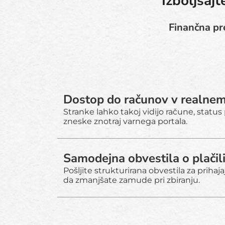
Izboljšaj
Finančna pr
Dostop do računov v realnem
Stranke lahko takoj vidijo račune, status
zneske znotraj varnega portala.
Samodejna obvestila o plačil
Pošljite strukturirana obvestila za prihajaj
da zmanjšate zamude pri zbiranju.